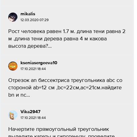
mikalis
12.03.2020 07:29
Рост человека равен 1.7 м. длина тени равна 2
м .длина тени дерева равна 4 м какова
высота дерева?...
kseniasergeeva10
17.10.2021 18:44
Отрезок an биссектриса треугольника abc со
стороной ab=12 см ,bc=22см,ac=21см.найдите
bn и nc...
Vika2947
17.10.2021 18:44
Начертите прямоугольный треугольник
выделите катеты и гипотенузу. проведите