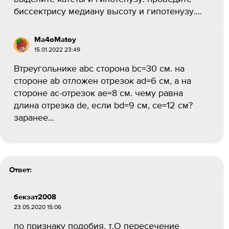
биссектрису медиану высоту и гипотенузу....
Ma4oMatoy
15.01.2022 23:49
Втреугольнике abc сторона bc=30 см. на
стороне ab отложен отрезок ad=6 см, а на
стороне ac-отрезок ae=8 см. чему равна
длина отрезка de, если bd=9 см, ce=12 см?
заранее...
Ответ:
бекзат2008
23.05.2020 15:06
по признаку подобия, т.О пересечение