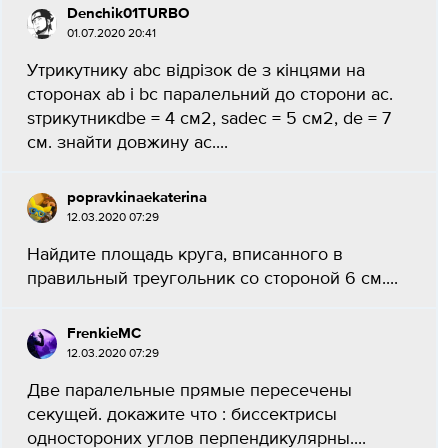
Denchik01TURBO
01.07.2020 20:41
Утрикутнику abc відрізок de з кінцями на
сторонах ab і bc паралельний до сторони ac.
sтрикутникdbe = 4 см2, sadec = 5 см2, de = 7
см. знайти довжину ac....
popravkinaekaterina
12.03.2020 07:29
Найдите площадь круга, вписанного в
правильный треугольник со стороной 6 см....
FrenkieMC
12.03.2020 07:29
Две паралельные прямые пересечены
секущей. докажите что : биссектрисы
одностороних углов перпендикулярны....