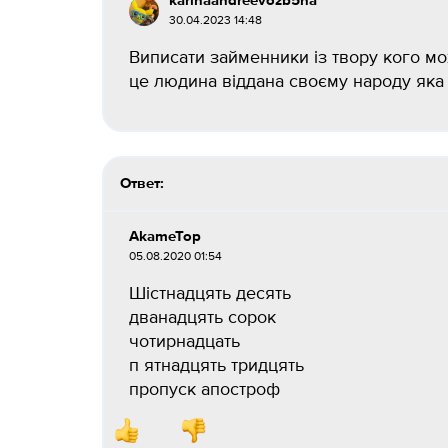
karinaandreevozb5ha
30.04.2023 14:48
Виписати займенники із твору кого мож
це людина віддана своєму народу яка 
Ответ:
AkameTop
05.08.2020 01:54
Шiстнадцять десять
дванадцять сорок
чотирнадцать
п ятнадцять тридцять
пропуск апостроф