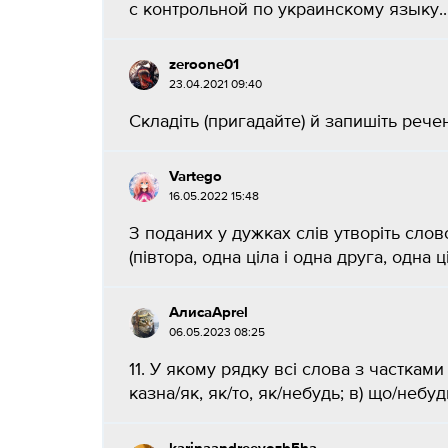
с контрольной по украинскому языку..
zeroone01
23.04.2021 09:40
​Складіть (пригадайте) й запишіть рече
Vartego
16.05.2022 15:48
З поданих у дужках слів утворіть словос
(півтора, одна ціла і одна друга, одна ці
АлисаAprel
06.05.2023 08:25
11. У якому рядку всі слова з частками 
казна/як, як/то, як/небудь; в) що/небудь