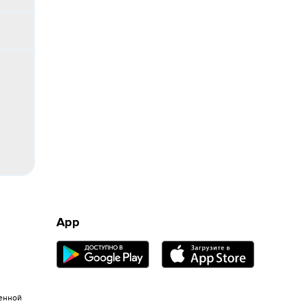
App
енной