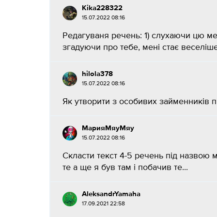
Kika228322
15.07.2022 08:16
Редагуваня речень: 1) слухаючи цю ме
згадуючи про тебе, мені стає веселіше
hilola378
15.07.2022 08:16
Як утворити з особивих займенників пр
МарияМяуМяу
15.07.2022 08:16
Скласти текст 4-5 речень під назвою 
те а ще я був там і побачив те...
AleksandrYamaha
17.09.2021 22:58