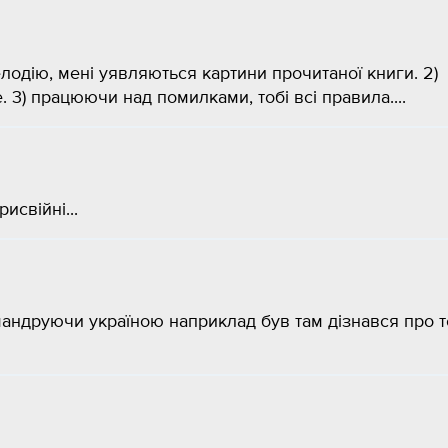
лодію, мені уявляються картини прочитаної книги. 2)
. 3) працюючи над помилками, тобі всі правила....
исвійні...
мандруючи україною наприклад був там дізнався про те