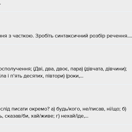
.
ння з часткою. Зробіть синтаксичний розбір речення....
получення; (Дві, два, двоє, пара) (дівчата, дівчини);
ла і п’ять десятих, півтори) (роки,...
слід писати окремо? а) будь/кого, не/писав, ні/що; б)
, сказав/би, хай/живе; г) нехай/іде,...