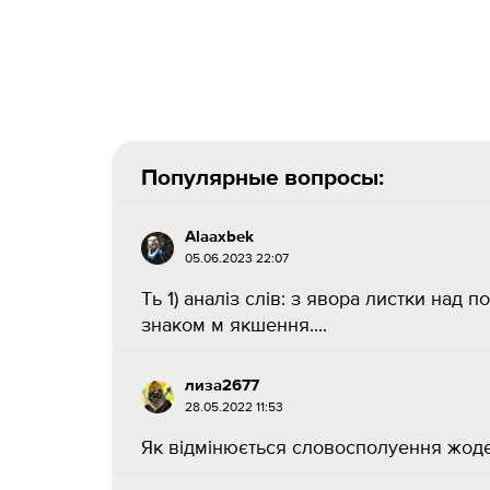
Популярные вопросы:
Alaaxbek
05.06.2023 22:07
Ть 1) аналіз слів: з явора листки над п
знаком м якшення....
лиза2677
28.05.2022 11:53
Як відмінюється словосполуення жоден