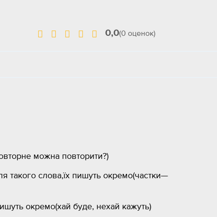
0,0
(0 оценок)
овторне можна повторити?)
сля такого слова,їх пишуть окремо(частки—
ишуть окремо(хай буде, нехай кажуть)