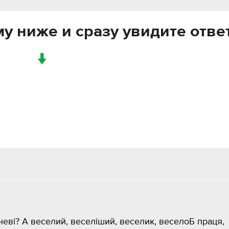
у ниже и сразу увидите отве
↓
неві? А веселий, веселіший, веселик, веселоБ праця,