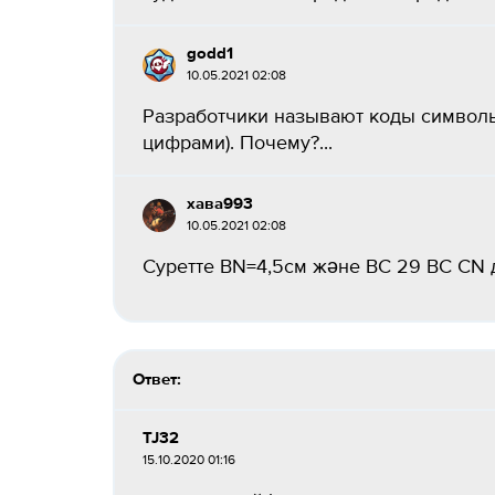
godd1
10.05.2021 02:08
Разработчики называют коды символ
цифрами). Почему?...
хава993
10.05.2021 02:08
Суретте BN=4,5см және BC 29 BC CN д
Ответ:
TJ32
15.10.2020 01:16