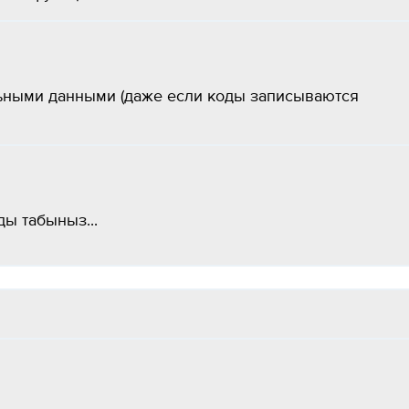
ьными данными (даже если коды записываются
ы табыныз​...