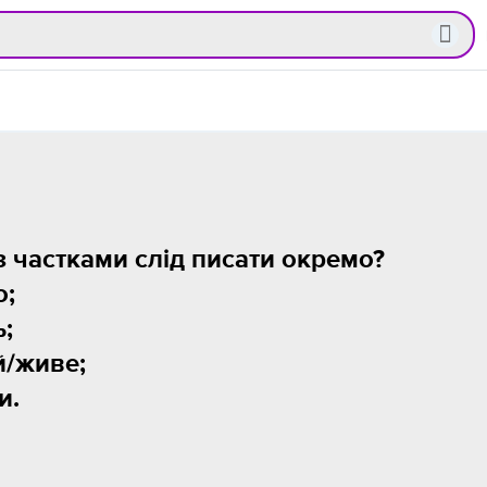
 з частками слід писати окремо?
о;
ь;
й/живе;
и.