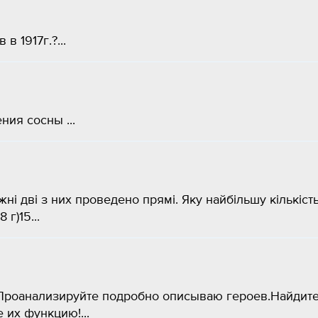
в 1917г.?...
ия сосны ​...
жні дві з них проведено прямі. Яку найбільшу кількіст
 г)15...
Проанализируйте подробно описываю героев.Найдит
их функцию!​...