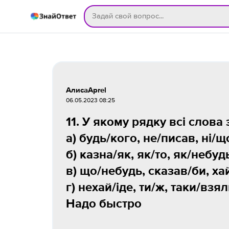
АлисаAprel
06.05.2023 08:25
11. У якому рядку всі слова
а) будь/кого, не/писав, ні/щ
б) казна/як, як/то, як/небуд
в) що/небудь, сказав/би, ха
г) нехай/іде, ти/ж, таки/взял
Надо быстро