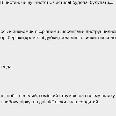
 чистий, чищу, чистять, чистилаГбудова, будувати,...
ось и знайомий ліс.рівними шеренгами виструнчилис
орі берізки,кремезні дубки,тремтливі осички. навколо.
енда...
нці побіг веселий, гомінкий струмок. на своєму шляху
глибоку нірку. на дні цієї нірки спав сердитий...