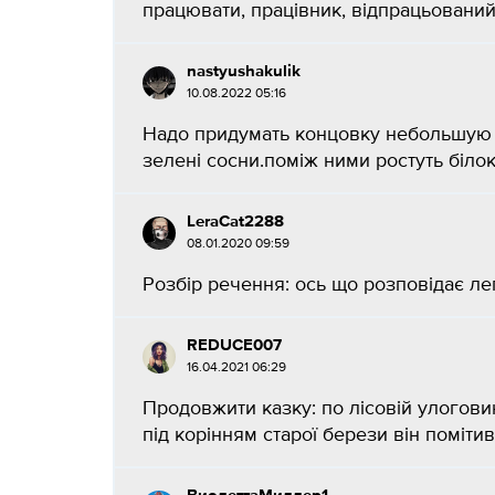
працювати, працівник, відпрацьованийВ
nastyushakulik
10.08.2022 05:16
Надо придумать концовку небольшую 
зелені сосни.поміж ними ростуть білок
LeraCat2288
08.01.2020 09:59
Розбір речення: ось що розповідає лег
REDUCE007
16.04.2021 06:29
Продовжити казку: по лісовій улогови
під корінням старої берези він помітив 