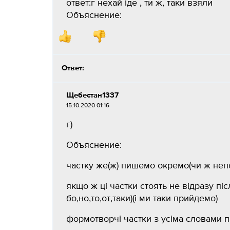
ответ:г нехай іде , ти ж, таки взяли
Объяснение:
Ответ:
Щебестан1337
15.10.2020 01:16
г)
Объяснение:
частку же(ж) пишемо окремо(чи ж неп
якщо ж ці частки стоять не відразу пі
бо,но,то,от,таки)(і ми таки прийдемо)
формотворчі частки з усіма словами п