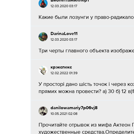
ВиолеттаМиллер1
12.03.2020 03:17
Какие были лозунги у право-радикалов 
DarinaLove11
12.03.2020 03:17
Три черты главного объекта изображен
крэкспекс
12.02.2022 01:39
У просторі дано шість точок і через ко
прямих можна провести? a) 30 б) 12 в)18
danilowamariy7p06vj8
10.05.2021 02:08
Прочитайте отрывок из мифа Актеон 
художественные средства.Определите 