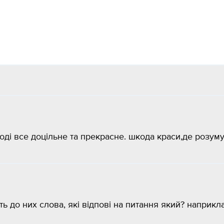
рироді все доцільне та прекрасне. шкода краси,де розум
ть до них слова, які відпові на питання який? наприкл