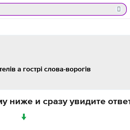
елів а гострі слова-ворогів
у ниже и сразу увидите отве
↓