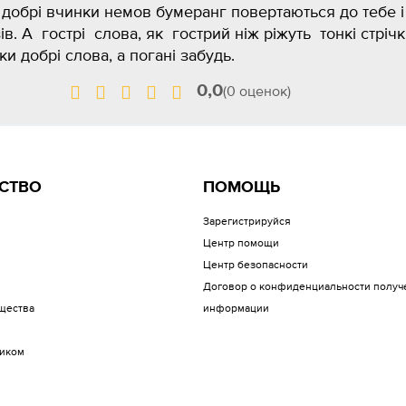
 добрі вчинки немов бумеранг повертаються до тебе і
ів. А гострі слова, як гострий ніж ріжуть тонкі стріч
и добрі слова, а погані забудь.
0,0
(0 оценок)
СТВО
ПОМОЩЬ
Зарегистрируйся
Центр помощи
Центр безопасности
Договор о конфиденциальности получ
щества
информации
иком