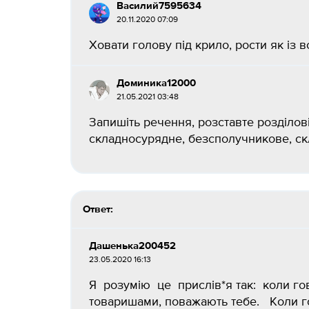
Василий7595634
20.11.2020 07:09
Ховати голову під крило, рости як із в
Доминика12000
21.05.2021 03:48
Запишіть речення, розставте розділов
складносурядне, безсполучникове, скл
Ответ:
Дашенька200452
23.05.2020 16:13
Я розумію це прислів*я так: коли го
товаришами, поважають тебе. Коли 