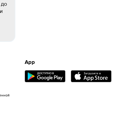
 до
ки
App
енной