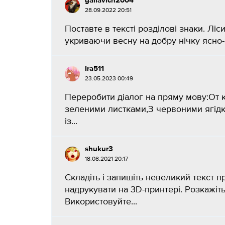
gallavich2004
28.09.2022 20:51
Поставте в тексті розділові знаки. Л
укриваючи весну на добру нічку ясно-
Ira511
23.05.2023 00:49
Переробити діалог на пряму мову:От 
зеленими листками,З червоними ягідка
із...
shukur3
18.08.2021 20:17
Складіть і запишіть невеликий текст пр
надрукувати на 3D-принтері. Розкажіть
Використовуйте...