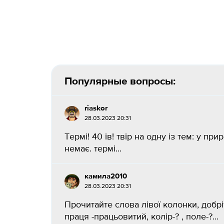
Популярные вопросы:
riaskor
28.03.2023 20:31
Термі! 40 ів! твір на одну із тем: у п
немає. термі...
камила2010
28.03.2023 20:31
Прочитайте слова лівої колонки, добрі
праця -працьовитий, колір-? , поле-?...