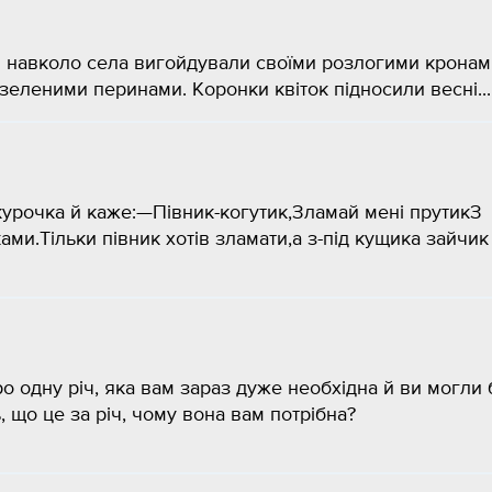
іси навколо села вигойдували своїми розлогими крона
зеленими перинами. Коронки квіток підносили весні...
курочка й каже:—Півник-когутик,Зламай мені прутикЗ
ми.Тільки півник хотів зламати,а з-під кущика зайчик
о одну річ, яка вам зараз дуже необхідна й ви могли б
, що це за річ, чому вона вам потрібна?