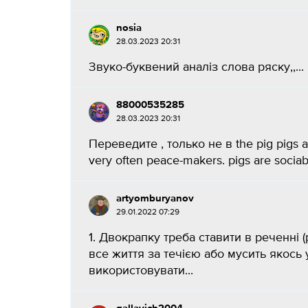
nosia
28.03.2023 20:31
Звуко-буквений аналіз слова ряску,,...
88000535285
28.03.2023 20:31
Переведите , только не в the pig pigs ar
very often peace-makers. pigs are sociable
artyomburyanov
29.01.2022 07:29
1. Двокрапку треба ставити в реченні
все життя за течією або мусить якос
використовувати...