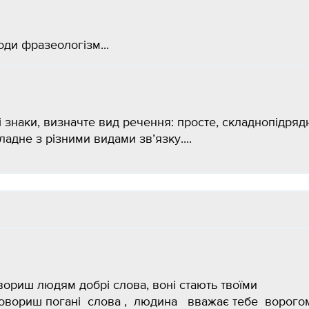
оди фразеологізм...
і знаки, визначте вид речення: просте, складнопідряд
адне з різними видами зв’язку....
вориш людям добрі слова, воні стають твоїми
говориш погані слова , людина вважає тебе ворого