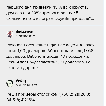
першого дня привезли 45 % всіх фруктів,
другого дня 40%а третього решту-45кг.
скільки всього кілограм фруктів привезли?...
dndzanton
31.10.2021 06:11
Разовое посещение в фитнес-клуб «Эллада»
стоит 1,69 долларов. Абонент на месяц-17,68
долларов. Вабонент входит 13 посещений.
Если Адлет будетплатить 1,69 долларов, на
сколько дороже...
ArtLeg
01.04.2020 18:07
Реши примеры столбиком 1)750:2; 2)920:8;
3)115*8; 4)216*4​...