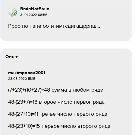
BrainNotBrain
31.01.2022 08:56
Рроо по папе оотитимгсдигащррпш​...
Ответ:
maximpopov2001
23.05.2020 15:15
(7+23)+(10+27)=48 сумма в любом ряду
48-(23+7)=18 второе число первог ряда
48-(27+10)=11 третье число первого ряда
48-(23+10)=15 первое число второго ряда