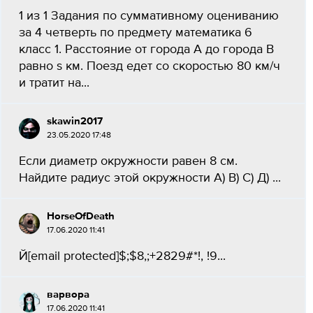
1 из 1 Задания по суммативному оцениванию
за 4 четверть по предмету математика 6
класс 1. Расстояние от города А до города В
равно s км. Поезд едет со скоростью 80 км/ч
и тратит на...
skawin2017
23.05.2020 17:48
Если диаметр окружности равен 8 см.
Найдите радиус этой окружности А) В) С) Д) ​​​​...
HorseOfDeath
17.06.2020 11:41
Й[email protected]$;$8,;+2829#*!, !9...
варвора
17.06.2020 11:41