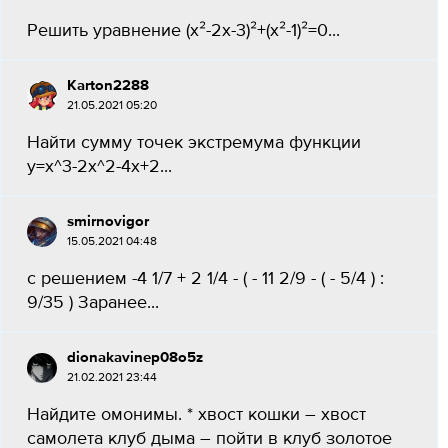
Решить уравнение (x²-2x-3)²+(x²-1)²=0...
Karton2288
21.05.2021 05:20
Найти сумму точек экстремума функции
y=x^3-2x^2-4x+2...
smirnovigor
15.05.2021 04:48
с решением -4 1/7 + 2 1/4 - ( - 11 2/9 - ( - 5/4 ) :
9/35 ) Заранее...
dionakavinep08o5z
21.02.2021 23:44
Найдите омонимы. * хвост кошки – хвост
самолета клуб дыма – пойти в клуб золотое