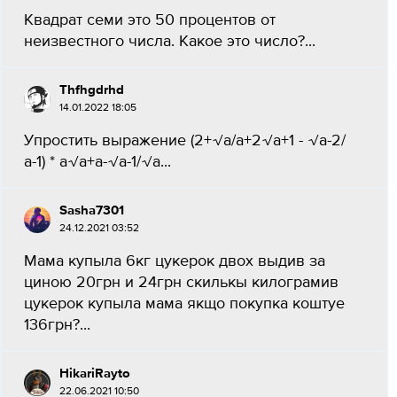
Квадрат семи это 50 процентов от
неизвестного числа. Какое это число?​...
Thfhgdrhd
14.01.2022 18:05
Упростить выражение (2+√а/а+2√а+1 - √а-2/
а-1) * а√а+а-√а-1/√а...
Sasha7301
24.12.2021 03:52
Мама купыла 6кг цукерок двох выдив за
циною 20грн и 24грн скилькы килограмив
цукерок купыла мама якщо покупка коштуе
136грн?​...
HikariRayto
22.06.2021 10:50