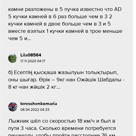
камни разложены в 5 пучка известно что AD
5 кучки камней в 6 раз больше чем в 3 2
кучки камней в двое больше чем в 3 и 5
вместе взятых 1 кучки камней в трое меньше
чем 5 и...
Lila08564
17.11.2020 04:17
б) Есептің қысқаша жазылуын толықтырып,
оны шығар. Өрік – 9кг-нан Ожәшік Шабдалы -
8 кг-нан жәшік 2 кг...
tereschenkomaria
08.04.2022 04:33
Лыжник шёл со скоростью 18 км/ч и был в
пути 3 часа. Сколько времени потребуется
пешеходу, чтобы пройти расстояние 76 км,