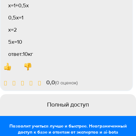
x=1+0,5x
0,5x=1
x=2
5x=10
ответ:10кг
0,0
(0 оценок)
Полный доступ
Позволит учиться лучше и быстрее. Неограниченный
доступ к базе и ответам от экспертов и ai-bota