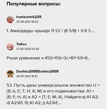
Популярные вопросы:
hamkarmik225
23.06.2021 18:22
1. Амалдарды орынде 11 1/2 / (8 5/8) + 0.8 3....
Totiva
27.03.2020 07:44
Реши уравнение x-450=156×3c+87=59×8​...
Dashka2005Dashka2005
26.03.2021 16:01
53. Пусть даны универсальное множество U =
{B; Ь; E; Т; Н; А; М} и его подмножества: A1 =
{B; Е; Н; А} и А2 = {T; Е; М; A}. Найдите:а) А1 А2;
d) A2\A1; 9) А1 А2; j) А2\A1;...