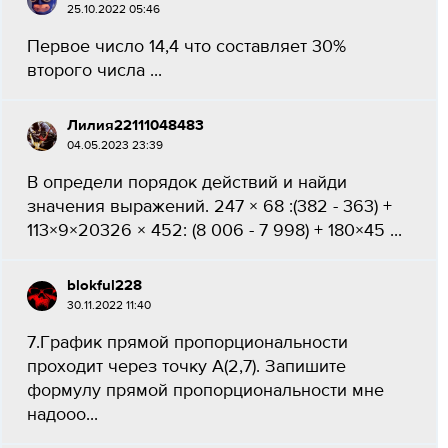
25.10.2022 05:46
Первое число 14,4 что составляет 30%
второго числа ​...
Лилия22111048483
04.05.2023 23:39
В определи порядок действий и найди
значения выражений. 247 × 68 :(382 - 363) +
113×9×20326 × 452: (8 006 - 7 998) + 180×45 ​...
blokful228
30.11.2022 11:40
7.График прямой пропорциональности
проходит через точку А(2,7). Запишите
формулу прямой пропорциональности мне
надооо​...