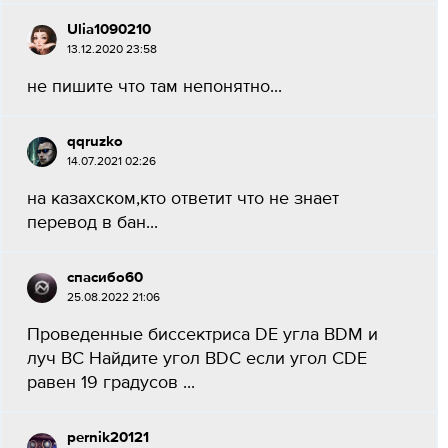
Ulia1090210
13.12.2020 23:58
не пишите что там непонятно​...
qqruzko
14.07.2021 02:26
на казахском,кто ответит что не знает
перевод в бан​...
спасибо60
25.08.2022 21:06
Проведенные биссектриса DE угла BDM и
луч BC Найдите угол BDC если угол CDE
равен 19 градусов ​...
pernik20121