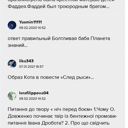
Фаддея.Фаддей был троюродным братом...
Yasmin11111
09.02.2020 14:52
ответ правильный Болтливая баба Планета
знаний...
lika343
07.01.2021 16:57
Образ Кота в повести «След рыси»...
lerafilippovа04
09.02.2020 14:52
Питання до твору « ніч перед боєм» 1.Чому О.
Довженко починає твір із бентежної промови-
питання Івана Дробота? 2. Про що свідчить