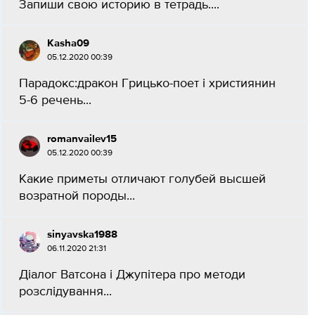
Запиши свою историю в тетрадь....
Kasha09
05.12.2020 00:39
Парадокс:дракон Грицько-поет і християнин
5-6 речень...
romanvailev15
05.12.2020 00:39
Какие приметы отличают голубей высшей
возратной породы​...
sinyavska1988
06.11.2020 21:31
Дiалог Ватсона i Джупiтера про методи
розслiдування​...