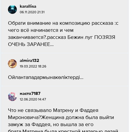
karallisa
06.11.2020 21:31
Обрати внимание на композицию рассказа :с
чего всё начинается и чем
заканчивается?.рассказ Бежин луг ПОЗЯЗЯ
ОЧЕНЬ ЗАРАНЕЕ...
almira132
19.03.2022 18:26
Ойлантападармынакөліктерді​...
настя7187
12.06.2020 14:47
Что не связывало Матрену и Фаддея
Мироновича?Женщина должна была выйти
замуж за Фаддея, но вышла за его
брата.Матрена была крестной матерью детей