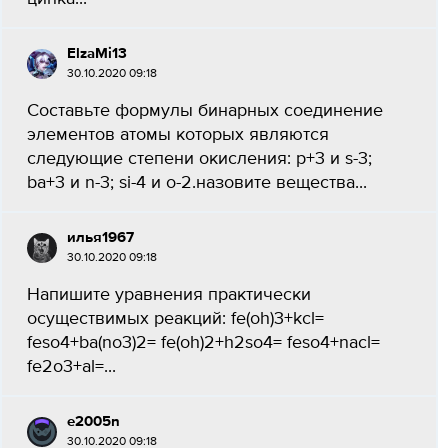
ElzaMi13
30.10.2020 09:18
Составьте формулы бинарных соединение
элементов атомы которых являются
следующие степени окисления: p+3 и s-3;
ba+3 и n-3; si-4 и o-2.назовите вещества...
илья1967
30.10.2020 09:18
Напишите уравнения практически
осуществимых реакций: fe(oh)3+kcl=
feso4+ba(no3)2= fe(oh)2+h2so4= feso4+nacl=
fe2o3+al=...
e2005n
30.10.2020 09:18