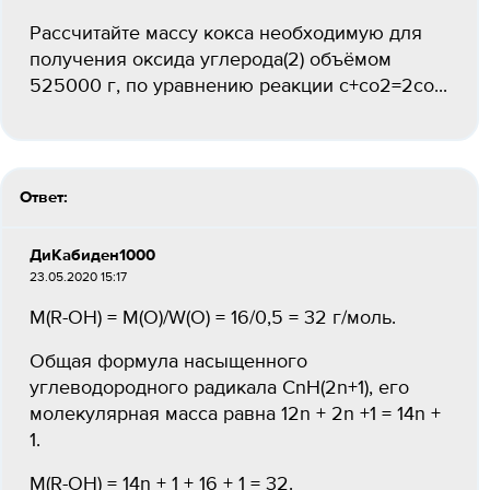
Рассчитайте массу кокса необходимую для
получения оксида углерода(2) объёмом
525000 г, по уравнению реакции c+co2=2co...
Ответ:
ДиКабиден1000
23.05.2020 15:17
M(R-OH) = M(O)/W(O) = 16/0,5 = 32 г/моль.
Общая формула насыщенного
углеводородного радикала CnH(2n+1), его
молекулярная масса равна 12n + 2n +1 = 14n +
1.
М(R-OH) = 14n + 1 + 16 + 1 = 32.