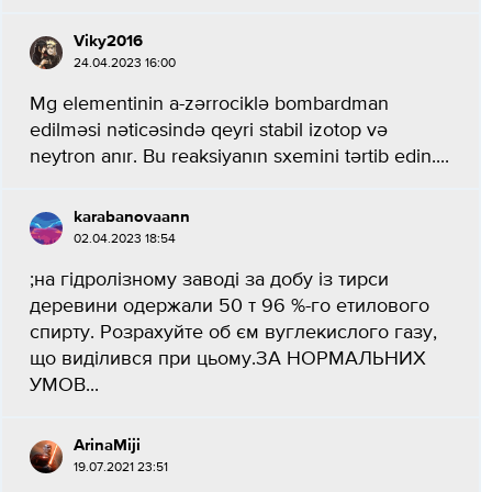
Viky2016
24.04.2023 16:00
Mg elementinin a-zərrociklə bombardman
edilməsi nəticəsində qeyri stabil izotop və
neytron anır. Bu reaksiyanın sxemini tərtib edin....
karabanovaann
02.04.2023 18:54
;на гідролізному заводі за добу із тирси
деревини одержали 50 т 96 %-го етилового
спирту. Розрахуйте об єм вуглекислого газу,
що виділився при цьому.ЗА НОРМАЛЬНИХ
УМОВ...
ArinaMiji
19.07.2021 23:51