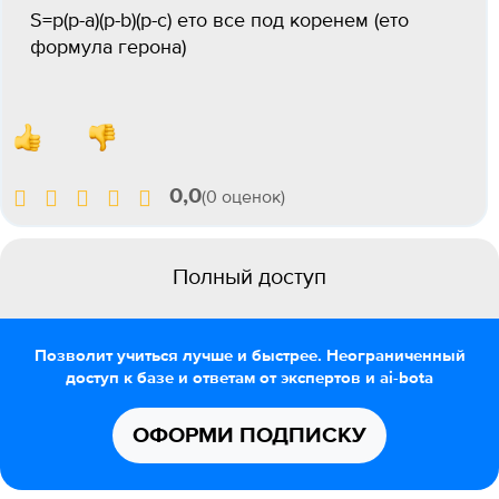
S=p(p-a)(p-b)(p-c) ето все под коренем (ето
формула герона)
0,0
(0 оценок)
Полный доступ
Позволит учиться лучше и быстрее. Неограниченный
доступ к базе и ответам от экспертов и ai-bota
ОФОРМИ ПОДПИСКУ