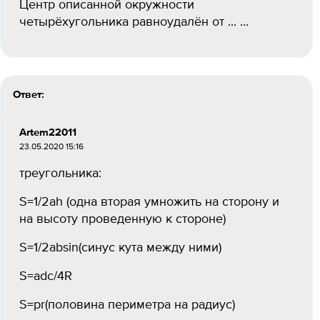
Центр описанной окружности
четырёхугольника равноудалён от ... ​...
Ответ:
Artem22011
23.05.2020 15:16
треугольника:
S=1/2ah (одна вторая умножить на сторону и
на высоту проведенную к стороне)
S=1/2absin(синус кута между ними)
S=adc/4R
S=pr(половина периметра на радиус)