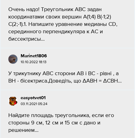
Очень надо! Треугольник АВС задан
координатами своих вершин А(1;4) В(-1;2)
С(2;-1).1. Напишите уравнение медианы СD,
серединного перпендикуляра к АС и
биссектрисы...
Marinet1806
10.10.2022 18:13
У трикутнику ABC сторони AB і BC - рівні , а
BH - бісектриса.Доведіть, що ∆ABH = ∆CBH​...
easyotvet01
03.11.2021 05:24
Найдите площадь треугольника, если его
стороны 9 см, 12 см и 15 см с дано и
решением...