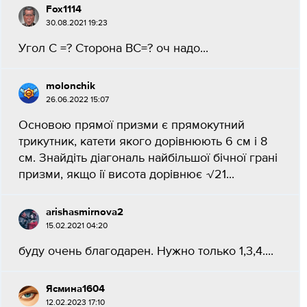
Fox1114
30.08.2021 19:23
Угол С =? Сторона ВС=? оч надо...
molonchik
26.06.2022 15:07
Основою прямої призми є прямокутний
трикутник, катети якого дорівнюють 6 см і 8
см. Знайдіть діагональ найбільшої бічної грані
призми, якщо ії висота дорівнює √21...
arishasmirnova2
15.02.2021 04:20
буду очень благодарен. Нужно только 1,3,4....
Ясмина1604
12.02.2023 17:10