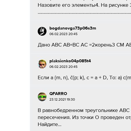
Назовите его элементы4. На рисунке
………………………………………………………………………………
bogdanovga73p06s3m
06.02.2023 20:45
Дано ABC AB=BC AC =2корень3 СМ AB
plaksienko04p085t4
06.02.2023 20:45
Если a {m, n}, č{p; k}, c = a + D, To: a) c{m
QFARRO
23.12.2021 19:30
В равнобедренном треугольнике АВС у
пересечения. Из точки О проведен о
Найдите...