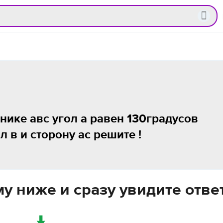
ике авс угол а равен 130градусов
л в и сторону ас решите !
у ниже и сразу увидите отве
↓