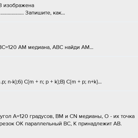
 3 изображена
……… Запишите, как...
C=120 AM медиана, ABC найди AМ...
.p; n-k};6) C{m + n; p + k};B) C{m + p; n+k}​...
гол А=120 градусов, ВМ и CN медианы, О - их точка
трезок ОК параллельный ВС, К принадлежит АВ.