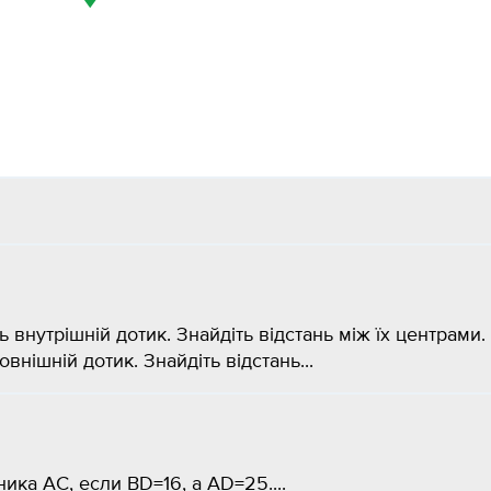
ь внутрішній дотик. Знайдіть відстань між їх центрами. 
овнішній дотик. Знайдіть відстань...
ика AC, если BD=16, а AD=25....