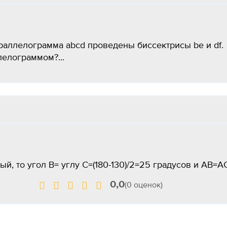
аллелограмма abcd проведены биссектрисы be и df.
лелограммом?...
й, то угол B= углу C=(180-130)/2=25 градусов и AB=A
0,0
(0 оценок)