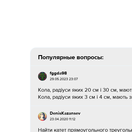
Популярные вопросы:
fggda98
29.05.2023 23:07
Кола, радіуси яких 20 см і 30 см, мают
Кола, радіуси яких 3 см і 4 см, мають з
DenisKazansev
23.04.2020 11:12
Найти катет прямоугольного треугольн