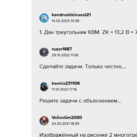
kondrashkinacat21
14.03.2023 10:38
1. Дан треугольник KBM. ZK = 13,2 B = 7
ruzar1987
29.10.2022 11:06
Сделайте задачи. Только честно....
ksenia231106
17.01.2023 17:16
Решите задачи с объяснением...
Velievtim2000
24.04.2021 18:59
Изображённый на рисунке 2 много