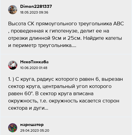
Dimon2281337
18.05.2023 09:36
Высота СК прямоугольного треугольника АВС
, проведенная к гипотенузе, делит ее на
отрезки длинной 9см и 25см. Найдите катеты
и периметр треугольника....
НекоТянка6a
10.06.2020 01:48
1. ) С круга, радиус которого равен 6, вырезан
сектор круга, центральный угол которого
равен 60°. В сектор круга вписана
окружность, т.е. окружность касается сторон
сектора и дуги...
нарешатор
29.04.2023 05:20