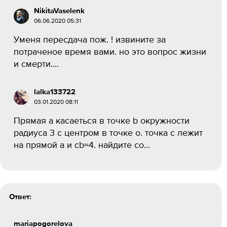
NikitaVaselenk
06.06.2020 05:31
Уменя пересдача пож. ! извините за
потраченое время вами. но это вопрос жизни
и смерти....
lalka133722
03.01.2020 08:11
Прямая a касаеться в точке b окружности
радиуса 3 с центром в точке o. точка c лежит
на прямой a и cb=4. найдите co...
Ответ:
mariapogorelova