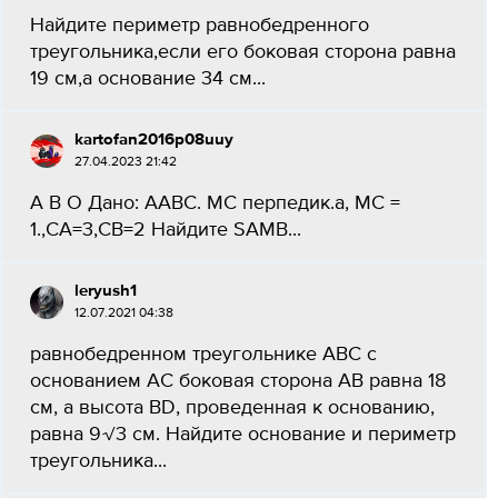
Найдите периметр равнобедренного
треугольника,если его боковая сторона равна
19 см,а основание 34 см...
kartofan2016p08uuy
27.04.2023 21:42
А B O Дано: AABC. MС перпедик.a, MC =
1.,СА=3,СВ=2 Найдите SAMB...
leryush1
12.07.2021 04:38
равнобедренном треугольнике АВС с
основанием АС боковая сторона АВ равна 18
см, а высота BD, проведенная к основанию,
равна 9√3 см. Найдите основание и периметр
треугольника...