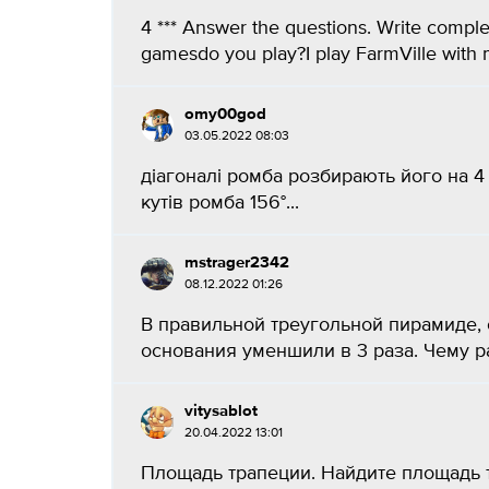
4 *** Answer the questions. Write compl
gamesdo you play?I play FarmVille with my
omy00god
03.05.2022 08:03
діагоналі ромба розбирають його на 4 
кутів ромба 156°​...
mstrager2342
08.12.2022 01:26
В правильной треугольной пирамиде, 
основания уменшили в 3 раза. Чему р
vitysablot
20.04.2022 13:01
Площадь трапеции. Найдите площадь тр