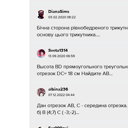
DianaSims
03.02.2020 08:22
Бічна сторона рівнобедреного трикутн
основу цього трикутника....
Sveta1314
13.09.2020 06:59
Высота BD прямоугольного треугольни
отрезок DC= 18 см Найдите AB...
albina236
07.12.2022 04:44
Дан отрезок AB, C - середина отрезка. о
б) В (4;7) С ( -3;-2)...