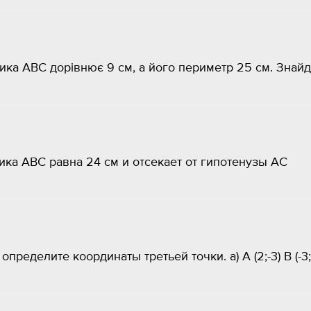
ика ABC дорівнює 9 см, а його периметр 25 см. Знай
ка ABC равна 24 см и отсекает от гипотенузы АС
пределите координаты третьей точки. а) А (2;-3) В (-3;