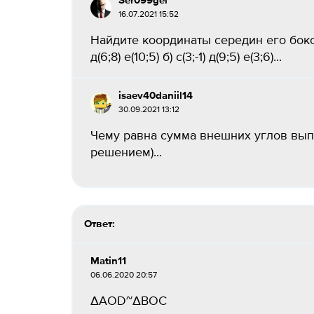
Ser099gei
16.07.2021 15:52
Найдите координаты середин его боков
д(6;8) е(10;5) б) с(3;-1) д(9;5) е(3;6)...
isaev40daniil14
30.09.2021 13:12
Чему равна сумма внешних углов выпу
решением)...
Ответ:
Matin11
06.06.2020 20:57
ΔАОD~ΔВОС