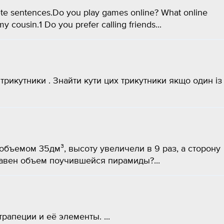
ete sentences.Do you play games online? What online
 cousin.1 Do you prefer calling friends...
трикутники . Знайти кути цих трикутники якщо один із
объемом 35дм³, высоту увеличели в 9 раз, а сторону
авен объем поучившейся пирамиды?​...
апеции и её элементы. ​...