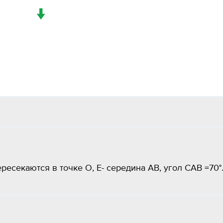
↓
есекаются в точке O, E- середина AB, угол CAB =70°