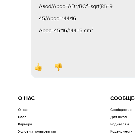
Aaod/Aboc=AD²/ВС²=sqrt(81)=9
45/Aboc=144/16
Aboc=45*16/144=5 cm²
О НАС
СООБЩЕ
О нас
Сообщество
Блог
Для школ
Карьера
Родителям
Условия пользования
Кодекс чести