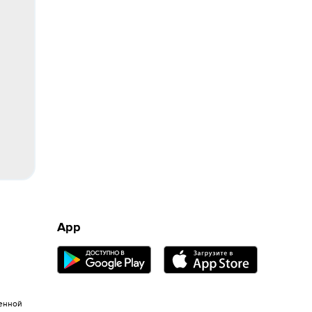
App
енной