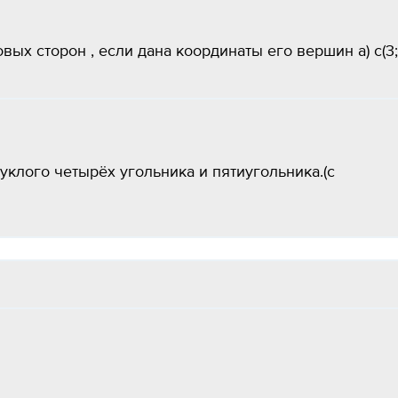
ых сторон , если дана координаты его вершин а) с(3;
клого четырёх угольника и пятиугольника.(с