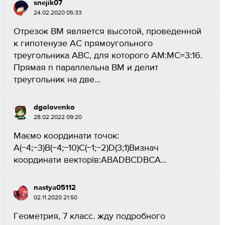
snejik07
24.02.2020 05:33
Отрезок BM является высотой, проведенной
к гипотенузе АС прямоугольного
треугольника АВС, для которого АМ:МС=3:16.
Прямая n параллельна ВМ и делит
треугольник на две...
dgolovenko
28.02.2022 09:20
Маємо координати точок:
A(−4;−3)B(−4;−10)C(−1;−2)D(3;1)Визнач
координати векторів:ABADBCDBCA​...
nastya05112
02.11.2020 21:50
Геометрия, 7 класс. жду подробного