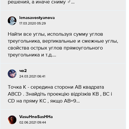
решения, а иначе сниму ‍♂️​...
lenasavostyanova
17.03.2020 05:29
Найти все углы, используя сумму углов
треугольника, вертикальные и смежные углы,
свойства острых углов прямоугольного
треугольника и т.д....
чо2
24.03.2021 06:41
Точка К - середина сторони АВ квадрата
АВСD . Знайдiть проекцiю вiдрiзкiв КВ , ВС i
СD на пряму КС , якщо АВ=9​...
VasuHnoSasHHa
02.06.2021 09:44