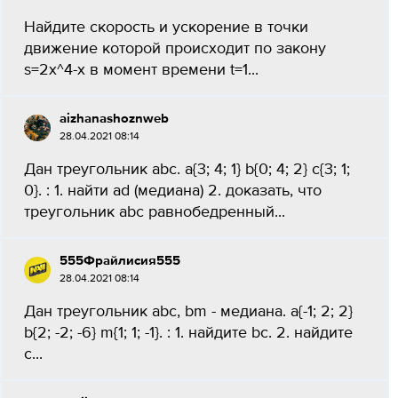
Найдите скорость и ускорение в точки
движение которой происходит по закону
s=2x^4-x в момент времени t=1...
aizhanashoznweb
28.04.2021 08:14
Дан треугольник abc. a{3; 4; 1} b{0; 4; 2} c{3; 1;
0}. : 1. найти ad (медиана) 2. доказать, что
треугольник abc равнобедренный...
555Фрайлисия555
28.04.2021 08:14
Дан треугольник abc, bm - медиана. a{-1; 2; 2}
b{2; -2; -6} m{1; 1; -1}. : 1. найдите bc. 2. найдите
c...