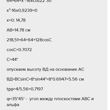
64=64+х²-16хcos22°30'
х²-16х0,9239=0
х=0; 14,78
АВ=14.78 см
218,51=64+64+128cosC
cosC=0.7072
C=44°
опускаем высоту ВД на основание АС
ВД=ВСsinC=8*sin44°=8*0.6947=5.56 см
tgφ=4/5,56=0,7197
φ=35°45' - угол между плоскостями ABC и
альфа