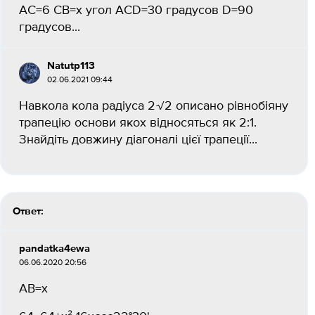
AC=6 CB=x угол ACD=30 градусов D=90
градусов...
Natutp113
02.06.2021 09:44
Навкола кола радіуса 2√2 описано рівнобіяну
трапецію основи якох відносяться як 2:1.
Знайдіть довжину діагоналі цієї трапеції​...
Ответ:
pandatka4ewa
06.06.2020 20:56
АВ=х