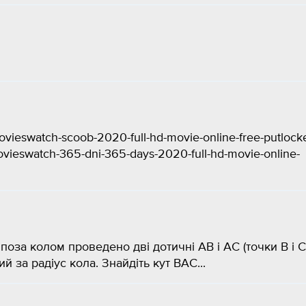
vieswatch-scoob-2020-full-hd-movie-online-free-putlock
vieswatch-365-dni-365-days-2020-full-hd-movie-online-
 поза колом проведено дві дотичні АВ і АС (точки В і С
й за радіус кола. Знайдіть кут ВАС...