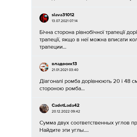
slava31012
13.07.2021 07:14
Бічна сторона рівнобічної трапеції до
трапеції, якщо в неї можна вписати к
трапеции...
владосик13
21.01.2021 03:40
Діагоналі ромба дорівнюють 20 і 48 см
стороною ромба...
CadetLada42
20.12.2022 09:42
Сумма двух соответственных углов пр
Найдите эти углы.​...