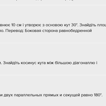
рівнює 10 см і утворює з основою кут 30°. Знайдіть пло
оло. Перевод: Боковая сторона равнобедренной
. Знайдіть косинус кута між більшою діагоналлю і
и двух параллельных прямых и секущей равно 180°.