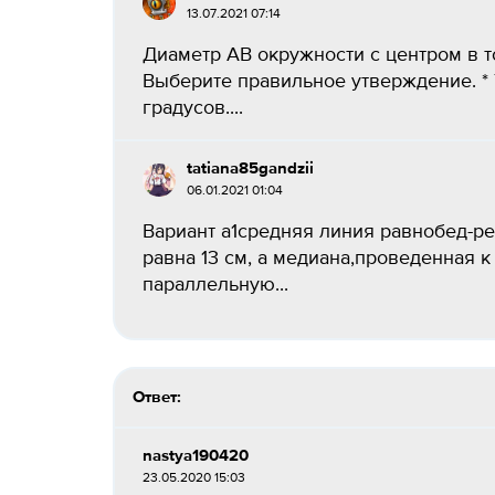
13.07.2021 07:14
Диаметр АВ окружности с центром в т
Выберите правильное утверждение. * 
градусов....
tatiana85gandzii
06.01.2021 01:04
Вариант a1средняя линия равнобед-ре
равна 13 см, а медиана,проведенная к
параллельную...
Ответ:
nastya190420
23.05.2020 15:03