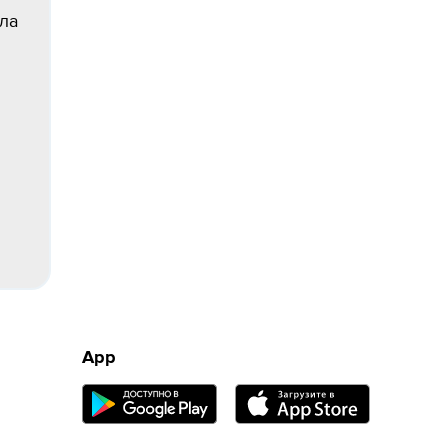
ла
App