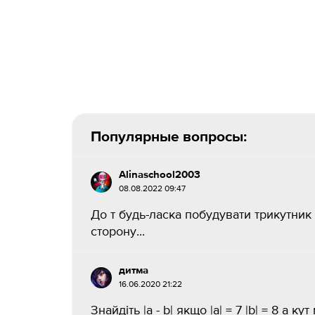
Популярные вопросы:
Alinaschool2003
08.08.2022 09:47
До т будь-ласка побудувати трикутни
сторону...
дитма
16.06.2020 21:22
Знайдіть |a - b| якщо |a| = 7 |b| = 8 а 