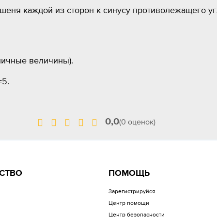
ошеня каждой из сторон к синусу противолежащего уг
бличные величины).
=5.
0,0
(0 оценок)
СТВО
ПОМОЩЬ
Зарегистрируйся
Центр помощи
Центр безопасности