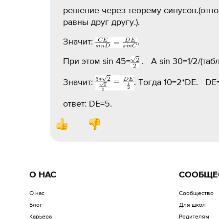
решение через теорему синусов.(отн
равны друг другу.).
Значит:
.
При этом sin 45=
. А sin 30=1/2/(та
Значит:
. Тогда 10=2*DE. DE
ответ: DE=5.
О НАС
СООБЩЕ
О нас
Сообщество
Блог
Для школ
Карьера
Родителям