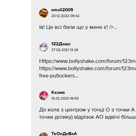
small2005
20.12.2022 09:42
ів! Це всі бали що у мене є! />...
122Даша
27.02.2021 13:26
Https://www.bollyshake.com/forum/123mo
https://www.bollyshake.com/forum/123mo
free-putlockers...
Ккамв
15.02.2020 16:50
До кола з центром у точці О з точки А
точки дотику) відрізок АО вдвічі більши
ТвОяДеВкА