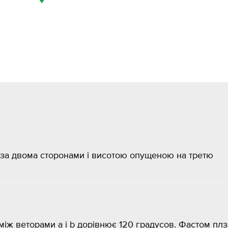
к за двома сторонами і висотою опущеною на третю
кут між веторами a і b дорівнює 120 градусов. Фастом плз..