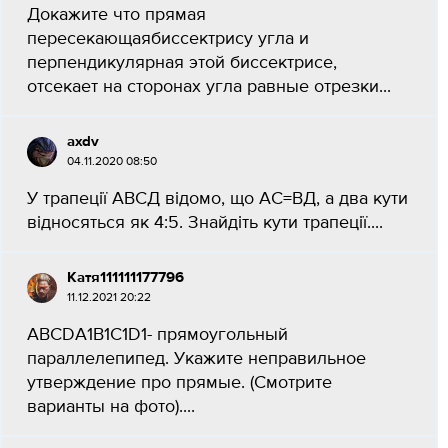
Докажите что прямая
пересекающаябиссектрису угла и
перпендикулярная этой биссектрисе,
отсекает на сторонах угла равные отрезки...
axdv
04.11.2020 08:50
У трапеції АВСД відомо, що АС=ВД, а два кути
відносяться як 4:5. Знайдіть кути трапеції....
Катя111111177796
11.12.2021 20:22
АВСDA1B1C1D1- прямоугольный
параллелепипед. Укажите неправильное
утверждение про прямые. (Смотрите
варианты на фото)....