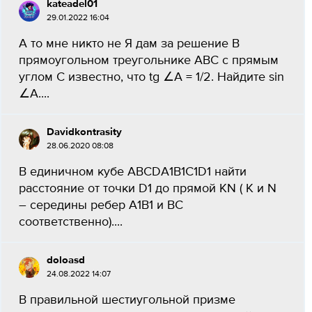
kateadel01
29.01.2022 16:04
А то мне никто не Я дам за решение В
прямоугольном треугольнике ABC с прямым
углом С известно, что tg ∠A = 1/2. Найдите sin
∠A....
Davidkontrasity
28.06.2020 08:08
В единичном кубе ABCDA1B1C1D1 найти
расстояние от точки D1 до прямой KN ( K и N
– середины ребер A1B1 и BC
соответственно)....
doloasd
24.08.2022 14:07
В правильной шестиугольной призме