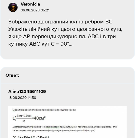
Veronicia
06.06.2023 05:21
Зображено двогранний кут із ребром ВC.
Укажіть лінійний кут цього двогранного кута,
якщо AP перпендикулярно пл. АВС і в три-
кутнику ABC кут C = 90°.​...
Ответ:
Alina12345611109
18.06.2020 14:50