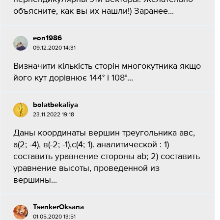
объясните, как вы их нашли!) Заранее...
eon1986
09.12.2020 14:31
Визначити кількість сторін многокутника якщо
його кут дорівнює 144° і 108°​...
bolatbekaliya
23.11.2022 19:18
Даны координаты вершин треугольника авс,
а(2; -4), в(-2; -1),с(4; 1). аналитической : 1)
составить уравнение стороны ab; 2) составить
уравнение высоты, проведенной из
вершины...
TsenkerOksana
01.05.2020 13:51