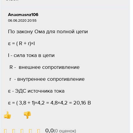
Anacmasnz106
06.06.2020 20:55
По закону Ома для полной цепи
ε = ( R + r)×I
I - сила тока в цепи
R - внешнее сопротивление
r - внутреннее сопротивление
ε - ЭДС источника тока
ε = ( 3,8 + 1)×4,2 = 4,8×4,2 = 20,16 B
0,0
(0 оценок)