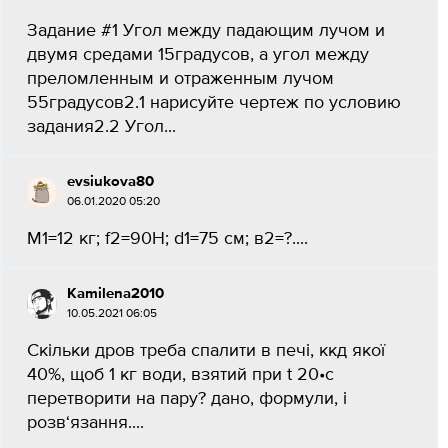
Задание #1 Угол между падающим лучом и
двумя средами 15градусов, а угол между
преломленным и отраженным лучом
55градусов2.1 нарисуйте чертеж по условию
задания2.2 Угол...
evsiukova80
06.01.2020 05:20
M1=12 кг; f2=90H; d1=75 см; в2=?....
Kamilena2010
10.05.2021 06:05
Скільки дров треба спалити в печі, ккд якої
40%, щоб 1 кг води, взятий при t 20•с
перетворити на пару? дано, формули, і
розв‘язання....