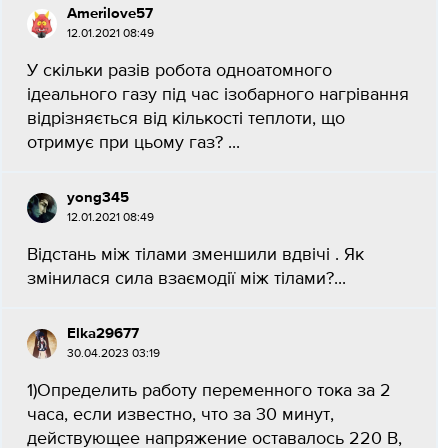
Amerilove57
12.01.2021 08:49
У скільки разів робота одноатомного
ідеального газу під час ізобарного нагрівання
відрізняється від кількості теплоти, що
отримує при цьому газ? ​...
yong345
12.01.2021 08:49
Відстань між тілами зменшили вдвічі . Як
змінилася сила взаємодії між тілами?​...
Elka29677
30.04.2023 03:19
1)Определить работу переменного тока за 2
часа, если известно, что за 30 минут,
действующее напряжение оставалось 220 В,