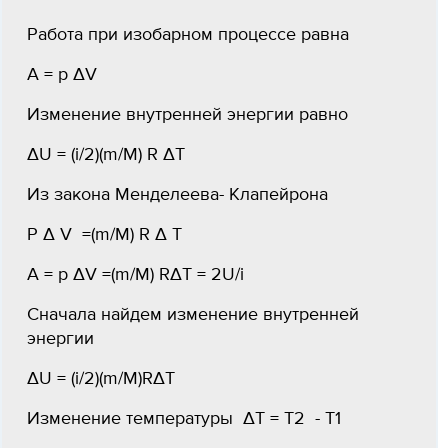
Работа при изобарном процессе равна
A = p ΔV
Изменение внутренней энергии равно
ΔU = (i/2)(m/M) R ΔT
Из закона Менделеева- Клапейрона
P Δ V =(m/M) R Δ T
A = p ΔV =(m/M) RΔT = 2U/i
Сначала найдем изменение внутренней
энергии
ΔU = (i/2)(m/M)RΔT
Изменение температуры ΔT = T2 - T1