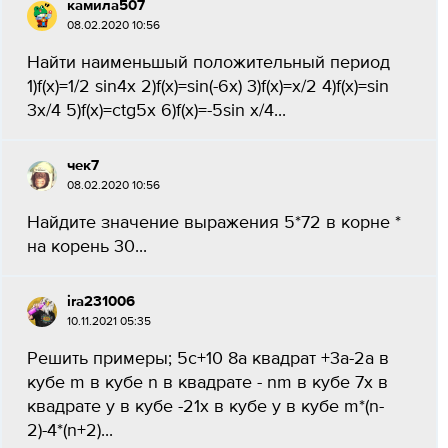
камила507
08.02.2020 10:56
Найти наименьшый положительный период
1)f(x)=1/2 sin4x 2)f(x)=sin(-6x) 3)f(x)=x/2 4)f(x)=sin
3x/4 5)f(x)=ctg5x 6)f(x)=-5sin x/4...
чек7
08.02.2020 10:56
Найдите значение выражения 5*72 в корне *
на корень 30...
ira231006
10.11.2021 05:35
Решить примеры; 5c+10 8a квадрат +3a-2a в
кубе m в кубе n в квадрате - nm в кубе 7x в
квадрате y в кубе -21x в кубе y в кубе m*(n-
2)-4*(n+2)...