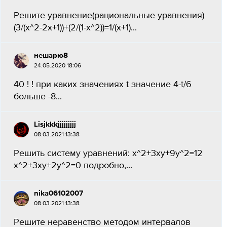
Решите уравнение(рациональные уравнения)
(3/(x^2-2x+1))+(2/(1-x^2))=1/(x+1)...
нешарю8
24.05.2020 18:06
40 ! ! при каких значениях t значение 4-t/6
больше -8...
Lisjkkkjjjjjjjjj
08.03.2021 13:38
Решить систему уравнений: x^2+3xy+9y^2=12
x^2+3xy+2y^2=0 подробно,...
nika06102007
08.03.2021 13:38
Решите неравенство методом интервалов