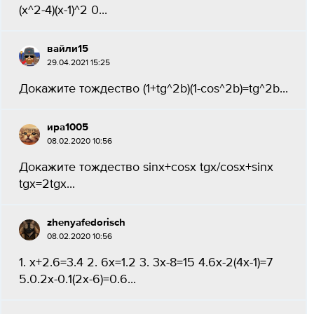
(x^2-4)(x-1)^2 0...
вайли15
29.04.2021 15:25
Докажите тождество (1+tg^2b)(1-cos^2b)=tg^2b...
ира1005
08.02.2020 10:56
Докажите тождество sinx+cosx tgx/cosx+sinx
tgx=2tgx...
zhenyafedorisch
08.02.2020 10:56
1. х+2.6=3.4 2. 6х=1.2 3. 3х-8=15 4.6х-2(4х-1)=7
5.0.2х-0.1(2х-6)=0.6...