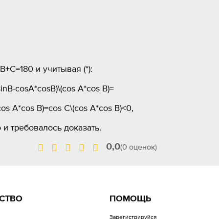
+C=180 и учитывая (*):
sinB-cosA*cosB)\(cos A*cos B)=
(cos A*cos B)=cos C\(cos A*cos B)<0,
то и требовалось доказать.
0,0
(0 оценок)
СТВО
ПОМОЩЬ
Зарегистрируйся