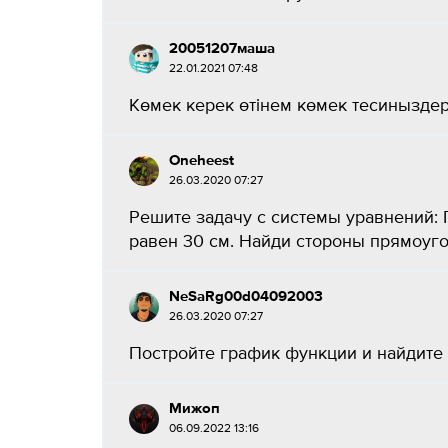
20051207маша
22.01.2021 07:48
Көмек керек өтінем көмек тесиныздерш
Oneheest
26.03.2020 07:27
Решите задачу с системы уравнений: 
равен 30 см. Найди стороны прямоугол
NeSaRg00d04092003
26.03.2020 07:27
Постройте график функции и найдите в
Мижоп
06.09.2022 13:16