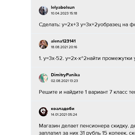
lelyabolsun
10.04.2023 15:18
Сделать: y=2x+3 y=3x+2yобразец на фот
alena123141
18.08.2021 20:16
1. у=3х-52. у=2х-х^2найти промежутки 
DimitryPanika
02.08.2021 13:23
Решите и найдите 1 вариант 7 класс т
коаладоби
14.01.2021 05:24
Магазин делает пенсионера скидку. де
заплатил за них 31 рубль 15 копеек. с