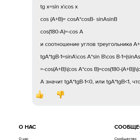
tg x=sin x\cos x
cos (A+B)= cosA*cosB- sinAsinB
cos(180-A)=-cos A
и соотношение углов треугольника A+B
tgA*tgB-1=sinA\cos A*sin B\cos B-1=(sinA
=-cos(A+B)\(cos A*cos B)=cos(180-(A+B))\
А значит tgA*tgB-1<0, или tgA*tgB<1, ч
О НАС
СООБЩЕ
О нас
Сообщество