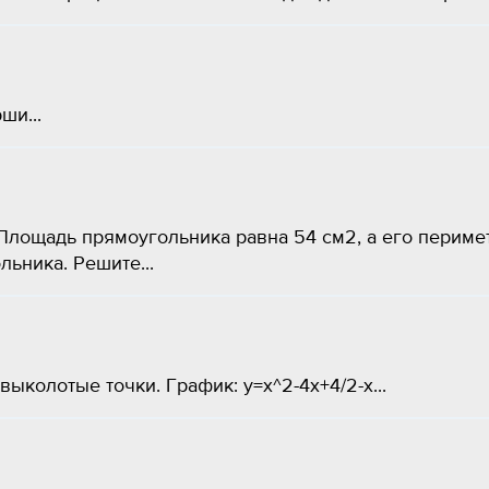
и​...
Площадь прямоугольника равна 54 см2, а его периме
ьника. Решите...
ыколотые точки. График: y=x^2-4x+4/2-x​...