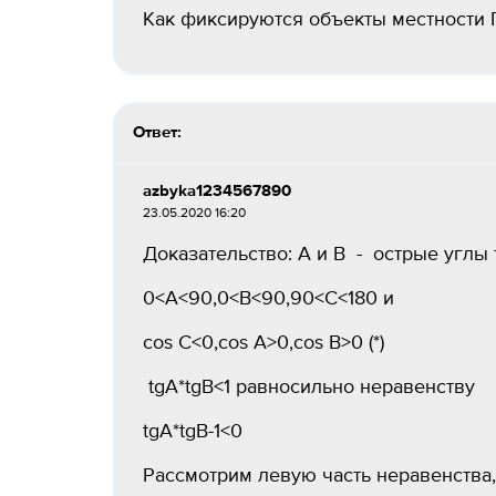
Как фиксируются объекты местности П
Ответ:
azbyka1234567890
23.05.2020 16:20
Доказательство: A и B - острые углы 
0<A<90,0<B<90,90<C<180 и
cos C<0,cos A>0,cos B>0 (*)
tgA*tgB<1 равносильно неравенству
tgA*tgB-1<0
Рассмотрим левую часть неравенства