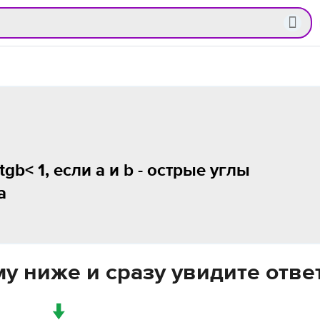
gb< 1, если a и b - острые углы
а
у ниже и сразу увидите отве
↓