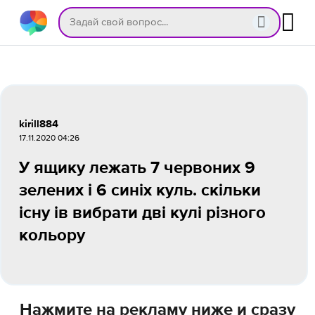
kirill884
17.11.2020 04:26
У ящику лежать 7 червоних 9
зелених і 6 синіх куль. скільки
існу ів вибрати дві кулі різного
кольору
Нажмите на рекламу ниже и сразу