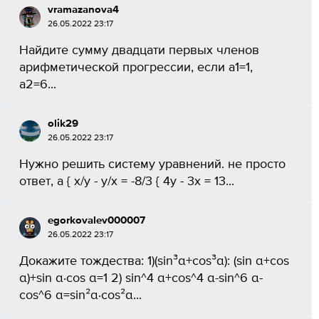
vramazanova4
26.05.2022 23:17
Найдите сумму двадцати первых членов
арифметической прогрессии, если а1=1,
а2=6...
olik29
26.05.2022 23:17
Нужно решить систему уравнений. не просто
ответ, а { x/y - y/x = -8/3 { 4y - 3x = 13...
egorkovalev000007
26.05.2022 23:17
Докажите тождества: 1)(sin³α+cos³α): (sin α+cos
α)+sin α·cos α=1 2) sin^4 α+cos^4 α-sin^6 α-
cos^6 α=sin²α·cos²α...