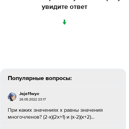
увидите ответ
↓
Популярные вопросы:
Jojo11wye
26.05.2022 23:17
При каких значениях x равны значения
многочленов? (2-x)(2x+1) и (x-2)(x+2)...