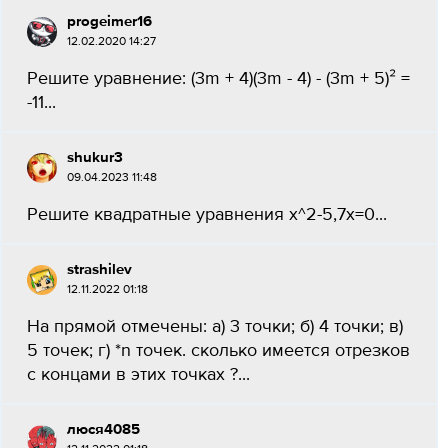
progeimer16
12.02.2020 14:27
Решите уравнение: (3m + 4)(3m - 4) - (3m + 5)² =
-11...
shukur3
09.04.2023 11:48
Решите квадратные уравнения x^2-5,7x=0...
strashilev
12.11.2022 01:18
На прямой отмечены: а) 3 точки; б) 4 точки; в)
5 точек; г) *n точек. сколько имеется отрезков
с концами в этих точках ?...
люся4085