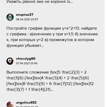
Укажіть рівння яке не коріння |x...
спартак37
08.04.2021 23:57
Постройте график функции у=х^2+13. найдите
с графика : а)значение у при х=1,5 б) значение
х, при которых у=2 в) промежуток в котором
функция убывает...
vhovalyg90
07.04.2021 01:49
Выполните сложение [tex]5 \frac{2}{3} + 2
\frac{1}{6} [/tex][tex]4 \frac{3}{4} + 2 \frac{5}{6}
[/tex][tex]8 \frac{5}{9} + 6 \frac{7}{12} [/tex][tex]12
\frac{3}{7} + 1 \frac{4}{21}...
angelina453