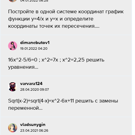
04.01.2022 06:28
Постройте в одной системе координат график
функции y=4/x и y=x и определите
координаты точек их пересечения....
dimanebutov1
19.01.2022 04:20
16x^2-5/6=0 ; x^2=7x ; x^2=2,25 решить
уравнения​...
varvara124
28.04.2020 09:07
Sqrt(x-2)+sqrt(4-x)=x^2-6x+11 решить с замены
переменной...
vladsunygin
23.04.2021 06:26