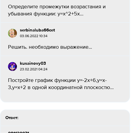
Определите промежутки возрастания и
убывания функции: y=x^2+5x​...
serbinaluba66cet
03.06.2022 10:34
Решить. необходимо выражение...
kusainovy03
23.02.2021 04:24
Постройте график функции y=-2x+6,y=x-
3,y=x+2 в одной координатной плоскостю...
Ответ: