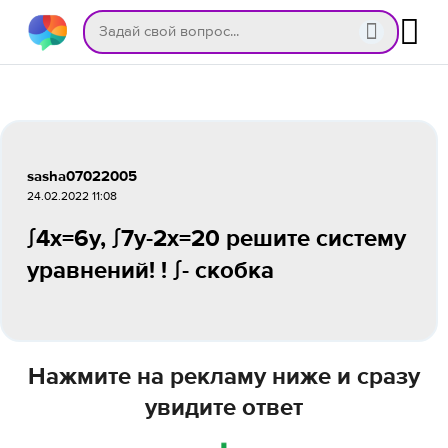
sasha07022005
24.02.2022 11:08
∫4х=6у, ∫7у-2х=20 решите систему
уравнений! ! ∫- скобка
Нажмите на рекламу ниже и сразу
увидите ответ