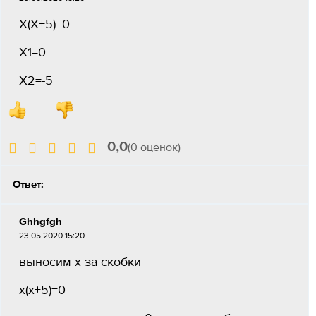
Х(Х+5)=0
X1=0
X2=-5
0,0
(0 оценок)
Ответ:
Ghhgfgh
23.05.2020 15:20
выносим х за скобки
х(х+5)=0