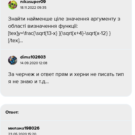
nikasuper09
18.11.2022 09:35
Знайти найменше ціле значення аргументу з
області визначення функції:
[tex]y=\frac{\sqrt{13-x} }{\sqrt{x+4}-\sqrt{x-12} }
[/tex]...
dima102603
14.09.2020 12:08
За черчеж и ответ прям и херни не писать тип
я не знаю и т.д...
Ответ:
милана198026
23.05.2020 15:20