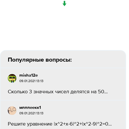
↓
Популярные вопросы:
misha12e
09.01.2021 13:13
Сколько 3 значных чисел делятся на 50...
мпппеекк1
09.01.2021 13:13
Решите уравнение |х^2+х-6|^2+|х^2-9|^2=0...