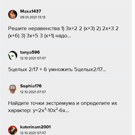
Маха1437
09.01.2021 13:13
Решите неравенства 1) 3х+2 2 (х+3) 2) 2х+3 2
(х+6) 3) 3х+5 3 (х+1) надо...
tanya596
12.10.2021 07:07
5целых 2/17 + 6 умножить 5целых2/17...
Sophia176
12.10.2021 07:07
Найдите точки экстремума и определите их
характер: y=2x³-10x²-6x...
katerinam2001
12.10.2021 07:07