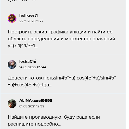
hellkrest1
22.11.2020 11:27
Построить эскиз графика ункции и найти ее
область определения и множество значений
y=(x-1)^4/3+1...
leshaChi
14.09.2022 05:44
Довести тотожністьsin(45°+a)-cos(45°+a)/sin(45°
+a)+cos(45°+a)=tga...
ALINAscool9898
01.08.2021 12:39
Найдите производную, буду рада если
распишите подробно...