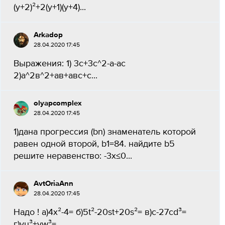
(у+2)²+2(у+1)(у+4)...
Arkadop
28.04.2020 17:45
Выражения: 1) 3с+3с^2-а-ас
2)a^2в^2+ав+авс+с...
olyapcomplex
28.04.2020 17:45
1)дана прогрессия (bn) знаменатель которой
равен одной второй, b1=84. найдите b5
решите неравенство: -3х≤0...
AvtOriaAnn
28.04.2020 17:45
Надо ! а)4x²-4= б)5t²-20st+20s²= в)c-27cd³=
г)vu³+vw³=...