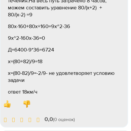
течения.На весь путь затрачено 8 часов,
можем составить уравнение 80/(х+2) +
80/(х-2) =9
80х-160+80х+160=9х^2-36
9х^2-160х-36=0
Д=6400-9*36=6724
х=(80+82)/9=18
х=(80-82)/9=-2/9- не удовлетворяет условию
задачи
ответ 18км/ч
0,0
(0 оценок)