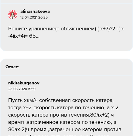
alinashakeeva
12.04.2021 20:25
Решите уравнение(с объяснением) ( x+7)^2 -( x
-4)(x+4)= 65...
Ответ:
nikitakurganov
23.05.2020 15:19
Пусть хкм/ч собственная скорость катера,
тогда х+2 скорость катера по течению, а х-2
скорость катера против течения,80/(х+2) ч
время ,затраченное катером по течению, а
80/(х-2)ч время ,затраченное катером против