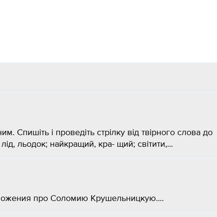
рним. Спишіть і проведіть стрілку від твірного слова до
д, льодок; найкращий, кра- щий; світити,...
ожения про Соломию Крушельницкую....