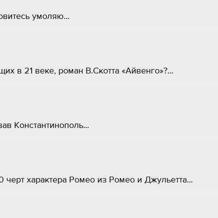
овитесь умоляю...
их в 21 веке, роман В.Скотта «Айвенго»?...
в Константинополь​...
 черт характера Ромео из Ромео и Джульетта...