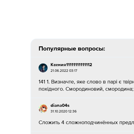
Популярные вопросы:
Ксения11111111111112
21.06.2022 03:17
141 1. Визначте, яке слово в парі є тві
похідного. Смородиновий, смородина; лі
diana04s
31.10.2020 12:36
Сложить 4 сложноподчинённых предл