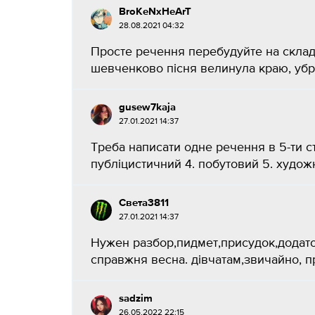
BroKeNxHeArT
28.08.2021 04:32
Просте речення перебудуйте на склад
шевченково пісня велинула краю, убрано
gusew7kaja
27.01.2021 14:37
Треба написати одне речення в 5-ти сти
публіцистичний 4. побутовий 5. художні
Света3811
27.01.2021 14:37
Нужен разбор,пидмет,присудок,додаток
справжня весна. дівчатам,звичайно, пр
sadzim
26.05.2022 22:15