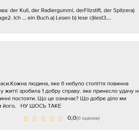
 der Kuli, der Radiergummi, derFilzstift, der Spitzerа)
2. Ich … ein Buch.а) Lesen b) lese с)liest3....
 часи.Кожна людина, яке б небуло століття повинна
у житті зробила 1 добру справу. яке принесло удачу н
овинні постояти. Що це означає? Що добре діло ми
ити його. НУ ШОСЬ ТАКЕ
0,0
(0 оценок)