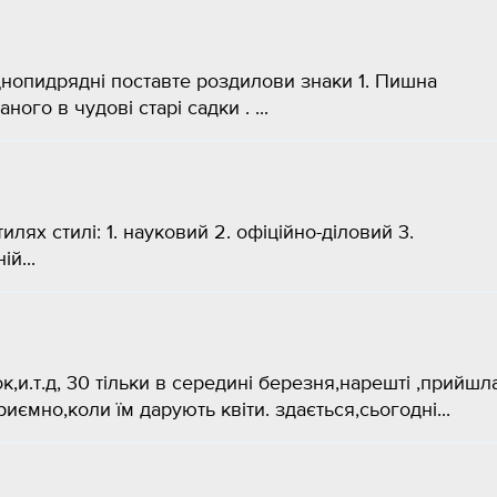
нопидрядні поставте роздилови знаки 1. Пишна
го в чудові старі садки . ​...
лях стилі: 1. науковий 2. офіційно-діловий 3.
й...
,и.т.д, 30 тільки в середині березня,нарешті ,прийшл
иємно,коли їм дарують квіти. здається,сьогодні...