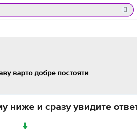
раву варто добре постояти
у ниже и сразу увидите отве
↓