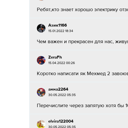
Ребят,кто знает хорошо электрику отз
Азик1166
15.01.2022 18:34
Чем важен и прекрасен для нас, живущ
ZeraFh
15.04.2022 00:26
Коротко написати як Мехмед 2 завоюва
анна2264
30.05.2022 05:35
Перечислите через запятую хотя бы 10
elvira122004
30.05.2022 05:35