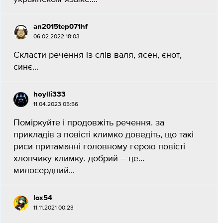
an2015tep071hf
06.02.2022 18:03
Скласти речення із слів валя, ясен, єнот,
синє...
hoylli333
11.04.2023 05:56
Поміркуйте і продовжіть речення. за
прикладів з повісті климко доведіть, що такі
риси притаманні головному герою повісті
хлопчику климку. добрий – це…
милосердний...
lox54
11.11.2021 00:23