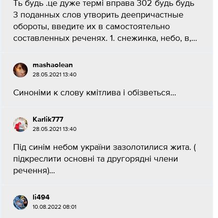
Ть будь .це дуже термі вправа 302 будь будь
3 поданных слов утвоpить деепричастные
обороты, введите их в самостоятельно
составленных реченях. 1. снежинка, небо, в,...
mashaolean
28.05.2021 13:40
Синоніми к слову кмітлива і обізветься...
Karlik777
28.05.2021 13:40
Під синім небом україни зазолотилися жита. (
підкреслити основні та другорядні члени
речення)...
li494
10.08.2022 08:01