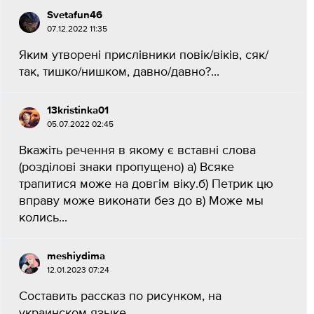
Svetafun46
07.12.2022 11:35
Яким утворені прислівники повік/віків, сяк/
так, тишко/нишком, давно/давно?...
13kristinka01
05.07.2022 02:45
Вкажіть речення в якому є вставні слова
(розділові знаки пропущено) а) Всяке
трапитися може на довгім віку.б) Петрик цю
вправу може виконати без до в) Може мы
колись...
meshiydima
12.01.2023 07:24
Составить рассказ по рисунком, на
украинском языке....