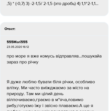
,5) * (-0,7) 3) -2-1,5/ 2-1,5 (это дробь) 4) 1,1^2-1,1...
Ответ:
555Mari555
23.05.2020 16:12
про море я вже комусь відправляв...пошукайа
зараз про річку
Я дуже люблю бувати біля річки, особливо
влітку. Ми часто виїжджаємо за місто на
природу. Там ми цілий день
вілпочиваємо,граємо в м"яча,ловимо
рибу,готуємо їжу і звісно плаваємо.А ще я