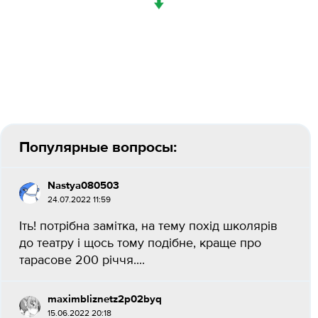
↓
Популярные вопросы:
Nastya080503
24.07.2022 11:59
Іть! потрібна замітка, на тему похід школярів
до театру і щось тому подібне, краще про
тарасове 200 річчя....
maximbliznetz2p02byq
15.06.2022 20:18