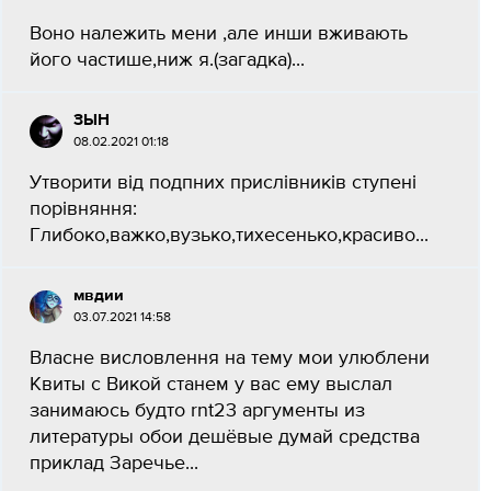
Воно належить мени ,але инши вживають
його частише,ниж я.(загадка)...
ЗЫН
08.02.2021 01:18
Утворити від подпних прислівників ступені
порівняння:
Глибоко,важко,вузько,тихесенько,красиво...
мвдии
03.07.2021 14:58
Власне висловлення на тему мои улюблени
Квиты с Викой станем у вас ему выслал
занимаюсь будто rnt23 аргументы из
литературы обои дешёвые думай средства
приклад Заречье...