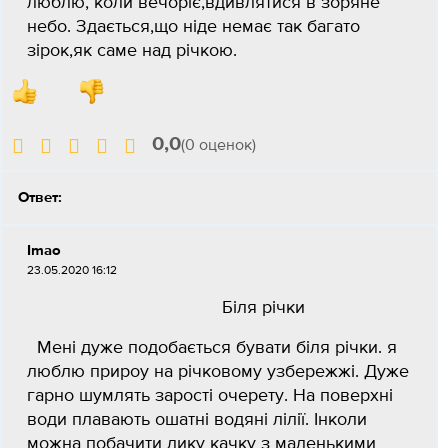
люблю, коли вечоріє,вдивлятися в зоряне
небо. Здається,що ніде немає так багато
зірок,як саме над річкою.
0,0
(0 оценок)
Ответ:
Imao
23.05.2020 16:12
Біля річки
Мені дуже подобається бувати біля річки. я
люблю прироу на річковому узбережжі. Дуже
гарно шумлять зарості очерету. На поверхні
води плавають ошатні водяні лілії. Інколи
можна побачити дику качку з маленькими