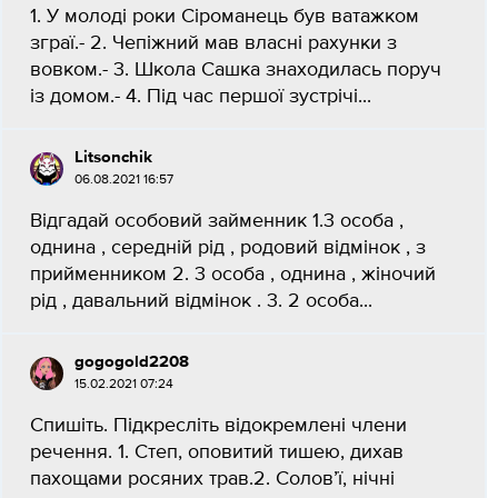
1. У молоді роки Сіроманець був ватажком
зграї.- 2. Чепіжний мав власні рахунки з
вовком.- 3. Школа Сашка знаходилась поруч
із домом.- 4. Під час першої зустрічі...
Litsonchik
06.08.2021 16:57
Відгадай особовий займенник 1.3 особа ,
однина , середній рід , родовий відмінок , з
прийменником 2. 3 особа , однина , жіночий
рід , давальний відмінок . 3. 2 особа...
gogogold2208
15.02.2021 07:24
Спишіть. Підкресліть відокремлені члени
речення. 1. Степ, оповитий тишею, дихав
пахощами росяних трав.2. Солов’ї, нічні