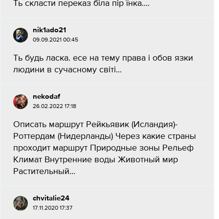
Ть скласти переказ біла пір їнка....
nik1ado21
09.09.2021 00:45
Ть будь ласка. есе на тему права і обов язки
людини в сучасному світі...
nekodaf
26.02.2022 17:18
Описать маршрут Рейкьявик (Исландия)-
Роттердам (Нидерланды) Через какие страны
проходит маршрут Природные зоны Рельеф
Климат Внутренние воды Животный мир
Растительный...
chvitalie24
17.11.2020 17:37