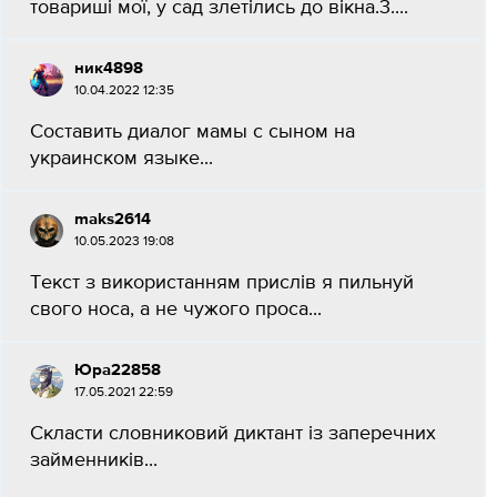
товариші мої, у сад злетілись до вікна.3....
ник4898
10.04.2022 12:35
Составить диалог мамы с сыном на
украинском языке...
maks2614
10.05.2023 19:08
Текст з використанням прислів я пильнуй
свого носа, а не чужого проса...
Юра22858
17.05.2021 22:59
Скласти словниковий диктант із заперечних
займенників...