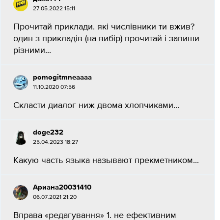
27.05.2022 15:11
Прочитай приклади. які числівники ти вжив?
один з прикладів (на вибір) прочитай і запиши
різними...
pomogitmneaaaa
11.10.2020 07:56
Скласти диалог ниж двома хлопчиками...
doge232
25.04.2023 18:27
Какую часть языка называют прекметником...
Ариана20031410
06.07.2021 21:20
Вправа «редагування» 1. не ефективним