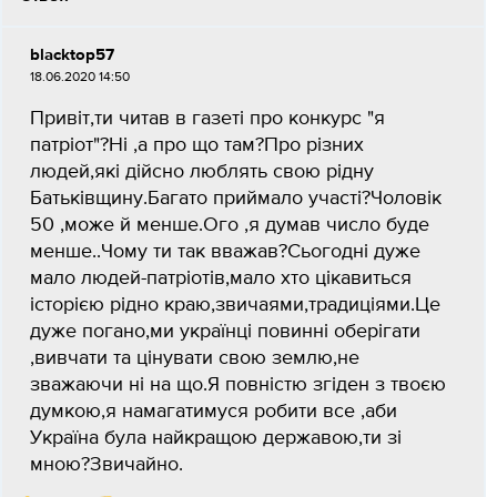
blacktop57
18.06.2020 14:50
Привіт,ти читав в газеті про конкурс "я
патріот"?Ні ,а про що там?Про різних
людей,які дійсно люблять свою рідну
Батьківщину.Багато приймало участі?Чоловік
50 ,може й менше.Ого ,я думав число буде
менше..Чому ти так вважав?Сьогодні дуже
мало людей-патріотів,мало хто цікавиться
історією рідно краю,звичаями,традиціями.Це
дуже погано,ми українці повинні оберігати
,вивчати та цінувати свою землю,не
зважаючи ні на що.Я повністю згіден з твоєю
думкою,я намагатимуся робити все ,аби
Україна була найкращою державою,ти зі
мною?Звичайно.