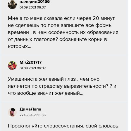
валерия20156
01.09.2021 06:37
Мне а то мама сказала если через 20 минут
не сделаешь по попе запишите все формы
времени . в чем особенность их образования
от данных глаголов? обозначьте корни в
которых...
Miki201717
01.09.2021 06:37
Умашиниста железный глаз . чем оно
является по стредству выразительности? ? и
что вообще значит железный...
ДимаЛапа
27.02.2021 13:56
Просклоняйте словосочетания. свой словарь