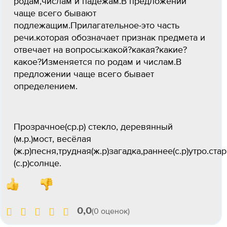
родам,числам и падежам.В предложении
чаще всего бывают
подлежащим.Прилагательное-это часть
речи.которая обозначает признак предмета и
отвечает на вопросы:какой?какая?какие?
какое?Изменяется по родам и числам.В
предложении чаще всего бывает
определением.
Прозрачное(ср.р) стекло, деревянный
(м.р.)мост, весёлая
(ж.р)песня,трудная(ж.р)загадка,раннее(с.р)утро.ст
(с.р)солнце.
0,0
(0 оценок)