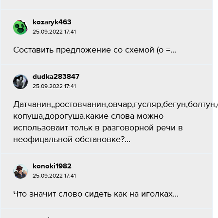
kozaryk463
25.09.2022 17:41
Составить предложение со схемой (о =...
dudka283847
25.09.2022 17:41
Датчанин,,ростовчанин,овчар,гусляр,бегун,болтун
копуша,дорогуша.какие слова можно
использоваит тольк в разговорной речи в
неофицальной обстановке?...
konoki1982
25.09.2022 17:41
Что значит слово сидеть как на иголках...