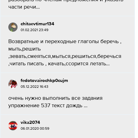
части речи...
chitaevtimur134
01.02.2021 23:49
Возвратные и переходные глаголы беречь ,
мыть,решить
,зевать,смеяться,мыться,решиться,беречься
,читать писать , качать,ссорится летать...
fedotovairochkp0cujm
05.12.2022 16:43
очень нужно выполнить все задания
упражнение 537 текст дождь ​...
vika2074
06.01.2020 00:59