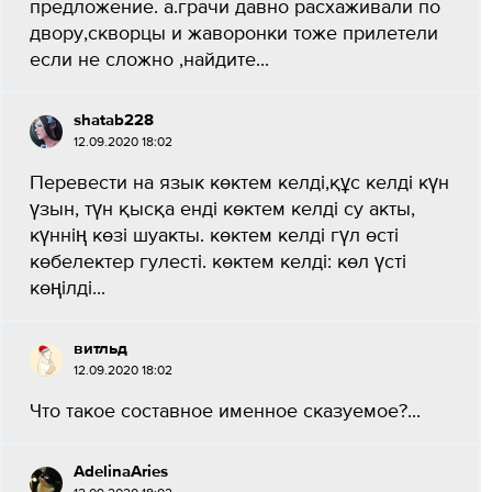
предложение. а.грачи давно расхаживали по
двору,скворцы и жаворонки тоже прилетели
если не сложно ,найдите...
shatab228
12.09.2020 18:02
Перевести на язык көктем келді,құс келді күн
үзын, түн қысқа енді көктем келді су акты,
күннің көзі шуакты. көктем келді гүл өсті
көбелектер гулесті. көктем келді: көл үсті
көңілді...
витльд
12.09.2020 18:02
Что такое составное именное сказуемое?...
AdelinaAries