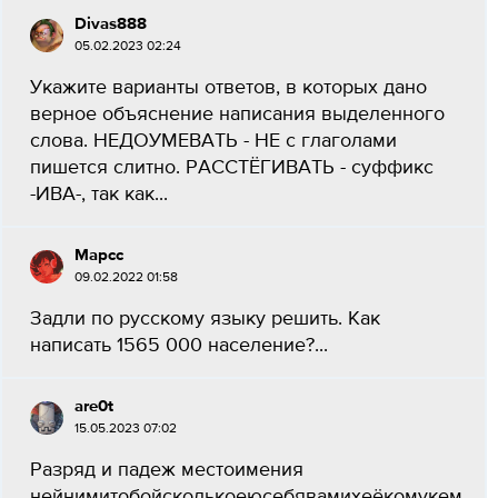
Divas888
05.02.2023 02:24
Укажите варианты ответов, в которых дано
верное объяснение написания выделенного
слова. НЕДОУМЕВАТЬ - НЕ с глаголами
пишется слитно. РАССТЁГИВАТЬ - суффикс
-ИВА-, так как...
Мaрсс
09.02.2022 01:58
Задли по русскому языку решить. Как
написать 1565 000 население?...
are0t
15.05.2023 07:02
Разряд и падеж местоимения
нейнимитобойсколькоеюсебявамихеёкомукем​