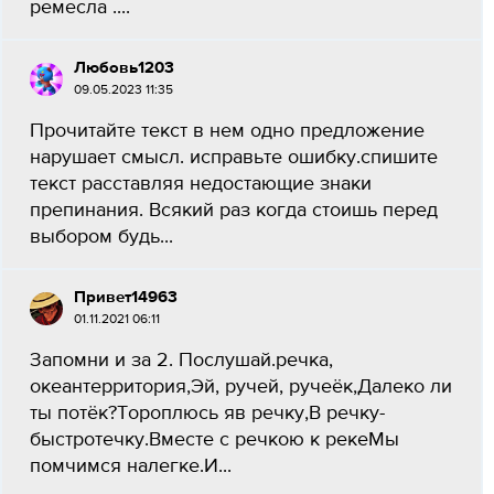
ремесла ....
Любовь1203
09.05.2023 11:35
Прочитайте текст в нем одно предложение
нарушает смысл. исправьте ошибку.спишите
текст расставляя недостающие знаки
препинания. Всякий раз когда стоишь перед
выбором будь...
Привет14963
01.11.2021 06:11
Запомни и за 2. Послушай.речка,
океантерритория,Эй, ручей, ручеёк,Далеко ли
ты потёк?Тороплюсь яв речку,В речку-
быстротечку.Вместе с речкою к рекеМы
помчимся налегке.И...