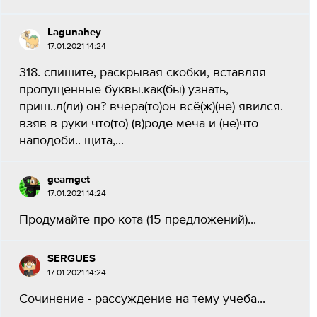
Lagunahey
17.01.2021 14:24
318. спишите, раскрывая скобки, вставляя
пропущенные буквы.как(бы) узнать,
приш..л(ли) он? вчера(то)он всё(ж)(не) явился.
взяв в руки что(то) (в)роде меча и (не)что
наподоби.. щита,...
geamget
17.01.2021 14:24
Продумайте про кота (15 предложений)...
SERGUES
17.01.2021 14:24
Сочинение - рассуждение на тему учеба...