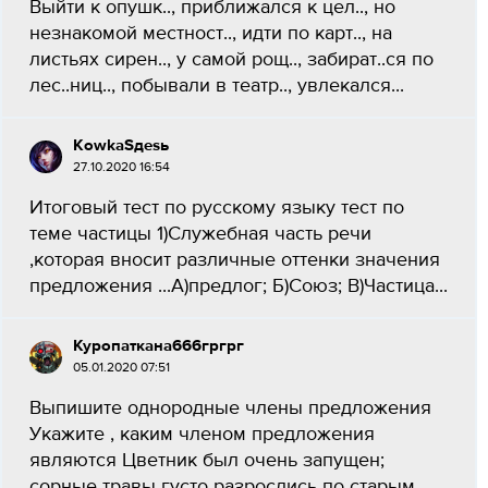
Выйти к опушк.., приближался к цел.., но
незнакомой местност.., идти по карт.., на
листьях сирен.., у самой рощ.., забират..ся по
лес..ниц.., побывали в театр.., увлекался...
KowkaSдеsь
27.10.2020 16:54
Итоговый тест по русскому языку тест по
теме частицы 1)Служебная часть речи
,которая вносит различные оттенки значения
предложения ...А)предлог; Б)Союз; В)Частица...
Куропаткана666гргрг
05.01.2020 07:51
Выпишите однородные члены предложения
Укажите , каким членом предложения
являются Цветник был очень запущен;
сорные травы густо разрослись по старым,