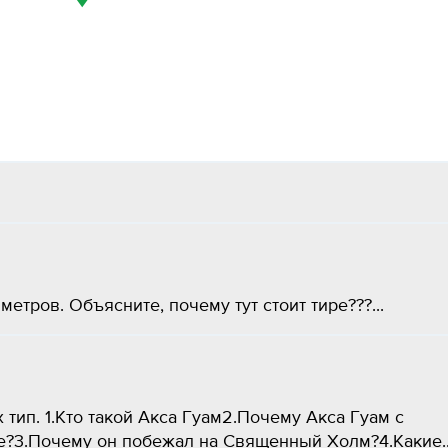
етров. Объясните, почему тут стоит тире???...
 тип. 1.Кто такой Акса Гуам2.Почему Акса Гуам с
е?3.Почему он побежал на Священный Холм?4.Какие..