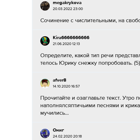
megakrykova
20.03.2022 23:00
Сочинение с числительными, на свобод
Kira6666666666
21.06.2020 12:13
Опре­де­ли­те, какой тип речи пред­став­л
те­лось Юрику снеж­ку по­про­бо­вать. (5
afver8
14.10.2020 16:57
Прочитайте и озаглавьте текст. Утро 
наполнялсяптичьими песнями и крика
мучились...
Ониг
24.02.2020 20:18