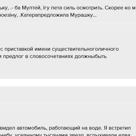
у, .- ба Мултей, ігу пета силь осмотрить. Скорее ко 
роезіну, .Катерапредложила Мурашку...
 с приставкой имени существительноголичного
и предлог в словосочетаниях должныбыть
увидел автомобиль, работающий на воде. Я встретил
 небу, усеянному тысячами звезд, вспыхивали едва