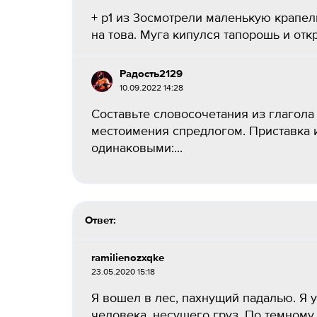
+ р1 из 3осмотрели маленькую крапельк
на това. Муга кипулся тапорошь и отк
Радость2129
10.09.2022 14:28
Составьте словосочетания из глагола
местоимения спредлогом. Приставка 
одинаковыми:...
Ответ:
ramilienozxqke
23.05.2020 15:18
Я вошел в лес, пахнущий падалью. Я 
человека, несущего груз. По темному