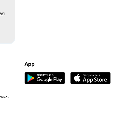
ая
App
енной