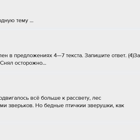
ную тему ​...
ен в пред­ло­же­ни­ях 4—7 тек­ста. За­пи­ши­те ответ. (4)За
)Снял осто­рож­но...
подвигалось всё больше к рассвету, лес
ми зверьков. Но бедные птичкии зверушки, как