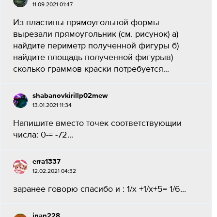
11.09.2021 01:47
Из пластины прямоугольной формы
вырезали прямоугольник (см. рисунок) а)
найдите периметр полученной фигуры б)
найдите площадь полученной фигурыв)
сколько граммов краски потребуется...
shabanovkirillp02mew
13.01.2021 11:34
Напишите вместо точек соответствующии
числа: 0-= -72​...
erra1337
12.02.2021 04:32
заранее говорю спаcибо и : 1/x +1/x+5= 1/6...
inan228