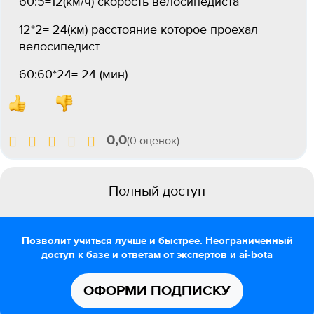
60:5=12(км/ч) скорость велосипедиста
12*2= 24(км) расстояние которое проехал
велосипедист
60:60*24= 24 (мин)
0,0
(0 оценок)
Полный доступ
Позволит учиться лучше и быстрее. Неограниченный
доступ к базе и ответам от экспертов и ai-bota
ОФОРМИ ПОДПИСКУ