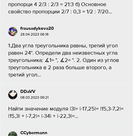
пропорци 4 2/3 : 2/3 = 21:3 б) Основное
свойство пропорции 2/7 : 0,3 = 1/2 : 7/20...
frausadykova20
28.04.2023 06:18
1.Два угла треугольника равны, третий угол
равен 24°. Определи два неизвестных угла
треугольника: ∡1= °, ∡2= °. 2. Один из углов
треугольника в 2 раза больше второго, а
третий угол...
DDaVV
08.03.2023 09:21
Найти значение модуля |3|= |-17,25|= |15,3-7,2|=
|15,3| + |-7,2|= |-34| + |-22,3|=...
CCybermann