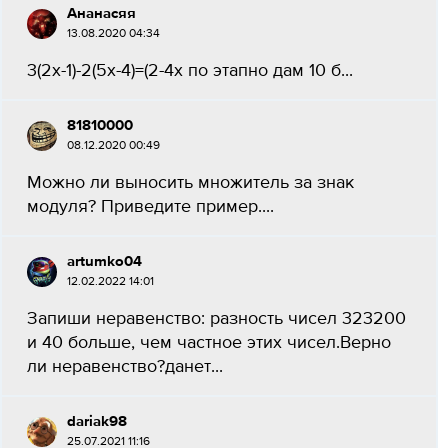
Ананасяя
13.08.2020 04:34
3(2х-1)-2(5х-4)=(2-4х по этапно дам 10 б​...
81810000
08.12.2020 00:49
Можно ли выносить множитель за знак
модуля? Приведите пример.​...
artumko04
12.02.2022 14:01
Запиши неравенство: разность чисел 323200
и 40 больше, чем частное этих чисел.Верно
ли неравенство?данет​...
dariak98
25.07.2021 11:16