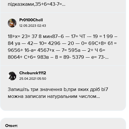
підказками,35+6=43-7=​...
Pr0100Chell
12.05.2023 02:43
18+х= 23+ 37 8 мин87–6 — 17= ЧТ -– 19 = 1 99 –
84 yа — 42— 10= 4296 — 20 — 0= 69C+8+ 61 =
9656+ 16-а= 4567+х — 7= 595а — 2+ Ч 6=
8064+ C+6= 983в – 8 = 89- 5379 — е= 73-...
Cheburek1112
25.04.2021 05:50
Запишіть три значення b,при яких дріб b|7
можна записати натуральним числом...
Ответ: