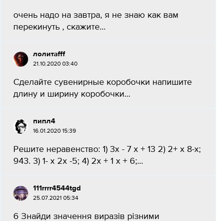
очень надо на завтра, я не знаю как вам
перекинуть , скажите...
лолитаfff
21.10.2020 03:40
Сделайте сувенирные коробочки напишите
длину и ширину коробочки​...
пипл4
16.01.2020 15:39
Решите неравенство: 1) 3х - 7 х + 13 2) 2+ x 8-х;
943. 3) 1- x 2х -5; 4) 2x + 1 х + 6;​...
111rrrr4544tgd
25.07.2021 05:34
6 Знайди значення виразів різними