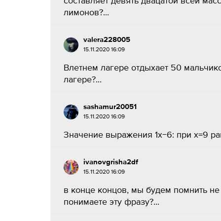
составляет девять двацатой всей мас
лимонов?...
valera228005
15.11.2020 16:09
Влетнем лагере отдыхает 50 мальчиков
лагере?...
sashamur20051
15.11.2020 16:09
Значение выражения 1x−6: при x=9 равн
ivanovgrisha2df
15.11.2020 16:09
в конце концов, мы будем помнить не
понимаете эту фразу?...