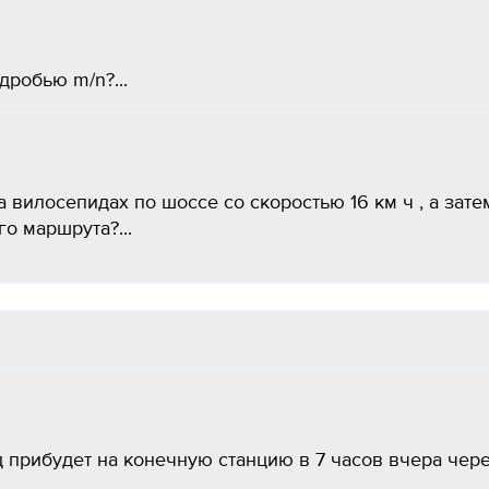
дробью m/n?...
а вилосепидах по шоссе со скоростью 16 км ч , а зате
о маршрута?...
д прибудет на конечную станцию в 7 часов вчера чер