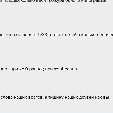
сы плода.сколько весит кожура одного килограмма
, что составляет 5/33 от всех детей. сколько девоче
о ; при x= 0 равно ; при x=−4 равно...
 слова наших врагов, а тишину наших друзей как вы