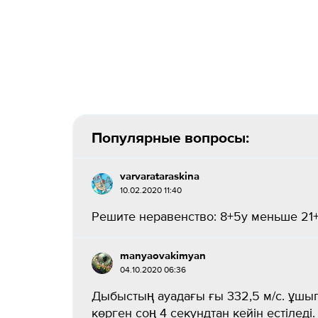
Популярные вопросы:
varvarataraskina
10.02.2020 11:40
Решите неравенство: 8+5y меньше 21+6
manyaovakimyan
04.10.2020 06:36
Дыбыстың ауадағы ғы 332,5 м/с. ұшы
көрген соң 4 секундтан кейін естілед