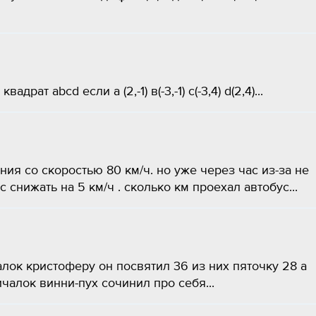
ат abcd если а (2,-1) в(-3,-1) c(-3,4) d(2,4)...
я со скоростью 80 км/ч. но уже через час из-за не
снижать на 5 км/ч . сколько км проехал автобус...
лок кристоферу он посвятил 36 из них пяточку 28 а
чалок винни-пух сочинил про себя...