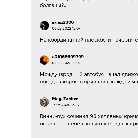
болғаны?...
влад2306
06.02.2022 12:07
На координатной плоскости начертите квадр
a01065699799
06.02.2022 12:07
Международный автобус начал движени
погоды скорость пришлось каждый час 
MegaTanker
15.05.2020 18:22
Винни-пух сочинил 98 халявных крича
остальные себе сколько холодных кри