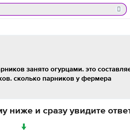
рников занято огурцами. это составля
иков. сколько парников у фермера
у ниже и сразу увидите отве
↓