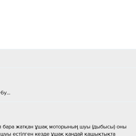
y...
п бара жатқан ұшақ моторының шуы (дыбысы) оны
і. шуы естілген кезде ұшақ қандай қашықтықта