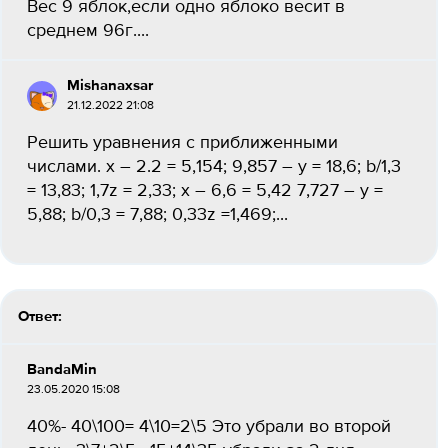
Вес 9 яблок,если одно яблоко весит в
среднем 96г....
Mishanaxsar
21.12.2022 21:08
Решить уравнения с приближенными
числами. х – 2.2 = 5,154; 9,857 – у = 18,6; b/1,3
= 13,83; 1,7z = 2,33; x – 6,6 = 5,42 7,727 – y =
5,88; b/0,3 = 7,88; 0,33z =1,469;...
Ответ:
BandaMin
23.05.2020 15:08
40%- 40\100= 4\10=2\5 Это убрали во второй