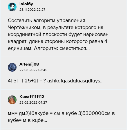
lolol6y
28.11.2022 22:27
Составить алгоритм управления
Чертёжником, в результате которого на
координатной плоскости будет нарисован
квадрат, длина стороны которого равна 4
единицам. Алгоритм: сместиться...
Artemij08
22.03.2022 03:45
4|-5| - |-25+2| = ? ashkdfgasdgfuasgdfuys...
Киса11111112
28.02.2022 04:27
мм= дм2)16вкубе = см в кубе 3)5300000см в
кубе= м в кцбе​...