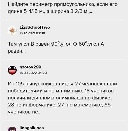
Найдите периметр прямоугольника, если его
длина 5 4/15 м., а ширина 3 2/3 м....
LizaSchoolTwo
16.12.2021 03:38
Там угол В равен 90⁰,угол О 60⁰,угол А
равен...
nzotov299
16.09.2022 04:20
Из 105 выпускников лицея 27 человек стали
победителями и по матиматике.18 учеников
получили дипломы олимпиады по физике,
28-по информатике, 27- по математике, 65
учеников не...
linagalkinaa