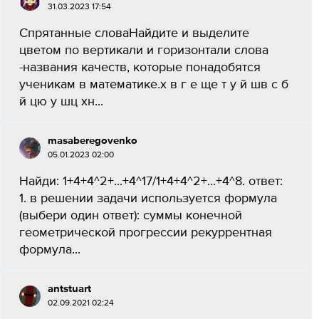
31.03.2023 17:54
Спрятанные словаНайдите и выделите
цветом по вертикали и горизонтали слова
-названия качеств, которые понадобятся
ученикам в математике.x в г е ще т у й шв с б
й цю у шц xн...
masaberegovenko
05.01.2023 02:00
Найди: 1+4+4^2+...+4^17/1+4+4^2+...+4^8. ответ:
1. в решении задачи используется формула
(выбери один ответ): суммы конечной
геометрической прогрессии рекуррентная
формула...
antstuart
02.09.2021 02:24