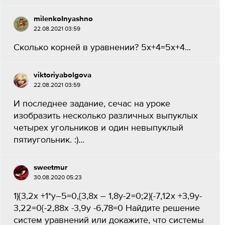
milenkoInyashno
22.08.2021 03:59
Сколько корней в уравнении? 5x+4=5x+4...
viktoriyabolgova
22.08.2021 03:59
И последнее задание, сечас на уроке
изобразить несколько различных выпуклых
четырех угольников и один невыпуклый
пятиугольник. :)...
sweetmur
30.08.2020 05:23
1){3,2x +1*y–5=0,{3,8x – 1,8y-2=0;2){-7,12x +3,9y-
3,22=0{-2,88x -3,9y -6,78=0 Найдите решение
систем уравнений или докажите, что системы