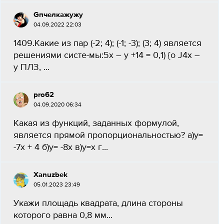
Gпчелкажужу
04.09.2022 22:03
1409.Какие из пар (-2; 4); (-1; -3); (3; 4) является
решениями систе-мы:5х – у +14 = 0,1) {o J4х –
у ПЛЗ, ​...
pro62
04.09.2020 06:34
Какая из функций, заданных формулой,
является прямой пропорциональностью? а)y=
-7x + 4 б)y= -8x в)y=x г...
Xanuzbek
05.01.2023 23:49
Укажи площадь квадрата, длина стороны
которого равна 0,8 мм...