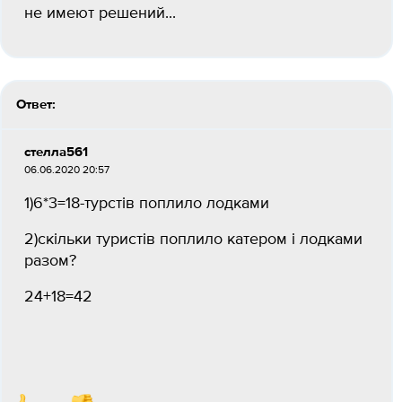
не имеют решений...
Ответ:
стелла561
06.06.2020 20:57
1)6*3=18-турстів поплило лодками
2)скільки туристів поплило катером і лодками
разом?
24+18=42