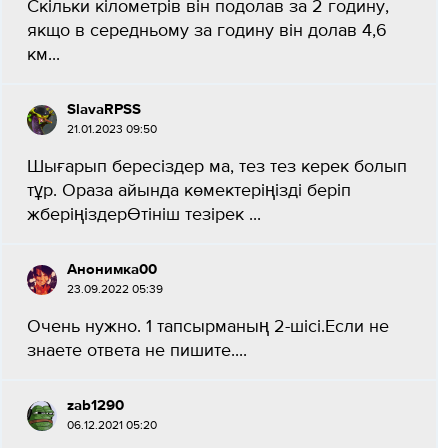
Скільки кілометрів він подолав за 2 годину,
якщо в середньому за годину він долав 4,6
км​...
SlavaRPSS
21.01.2023 09:50
Шығарып бересіздер ма, тез тез керек болып
тұр. Ораза айында көмектеріңізді беріп
жберіңіздерӨтініш тезірек ​...
Анонимка00
23.09.2022 05:39
Очень нужно. 1 тапсырманың 2-шісі.Если не
знаете ответа не пишите.​...
zab1290
06.12.2021 05:20